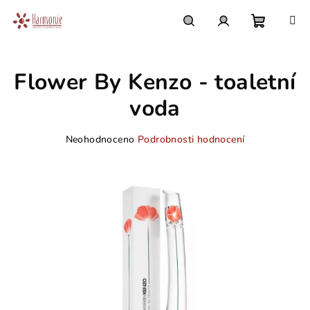
Přejít
na
obsah
Nákupn
Hledat
Přihlášení
Flower By Kenzo - toaletní
košík
voda
Průměrné
Neohodnoceno
Podrobnosti hodnocení
hodnocení
produktu
je
0,0
z
5
hvězdiček.