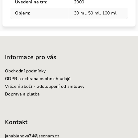
Uvedení na trh
:
2000
Objem
:
30 ml, 50 ml, 100 ml
Z
á
p
Informace pro vás
a
Obchodní podmínky
t
GDPR a ochrana osobních údajů
í
Vrácení zboží - odstoupení od smlouvy
Doprava a platba
Kontakt
janablahova74
@
seznam.cz