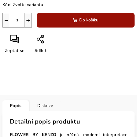
Kód:
Zvolte variantu
cena:
−
+
Do košíku
Zeptat se
Sdílet
Popis
Diskuze
Detailní popis produktu
FLOWER BY KENZO
je něžná, moderní interpretace