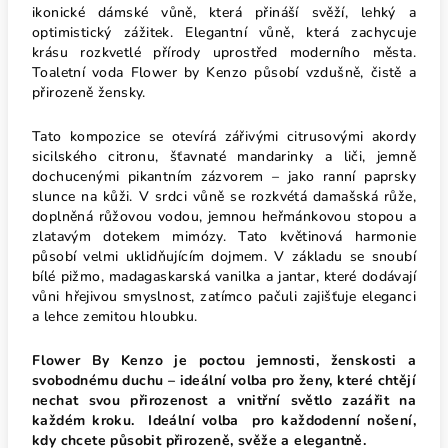
ikonické dámské vůně, která přináší svěží, lehký a
optimistický zážitek. Elegantní vůně, která zachycuje
krásu rozkvetlé přírody uprostřed moderního města.
Toaletní voda Flower by Kenzo působí vzdušně, čistě a
přirozeně žensky.
Tato kompozice se otevírá zářivými citrusovými akordy
sicilského citronu, šťavnaté mandarinky a liči, jemně
dochucenými pikantním zázvorem – jako ranní paprsky
slunce na kůži. V srdci vůně se rozkvétá damašská růže,
doplněná růžovou vodou, jemnou heřmánkovou stopou a
zlatavým dotekem mimózy. Tato květinová harmonie
působí velmi uklidňujícím dojmem. V základu se snoubí
bílé pižmo, madagaskarská vanilka a jantar, které dodávají
vůni hřejivou smyslnost, zatímco pačuli zajišťuje eleganci
a lehce zemitou hloubku.
Flower By Kenzo je poctou jemnosti, ženskosti a
svobodnému duchu – ideální volba pro ženy, které chtějí
nechat svou přirozenost a vnitřní světlo zazářit na
každém kroku. Ideální volba pro každodenní nošení,
kdy chcete působit přirozeně, svěže a elegantně.