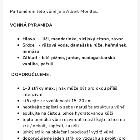
Parfumérem této vůně je a Albert Morillas.
VONNÁ PYRAMIDA
Hlava - liči, mandarinka, sicilský citron, závor
Srdce - růžová voda, damašská růže, heřmánek,
mimóza
Základ - bílé pižmo, jantar, madagaskarská
vanilka, pačuli
DOPORUČUJEME :
1–3 střiky max
, jinak může být pro okolí příliš
intenzivní
stříkejte ze vzdálenosti 15–20 cm
neotírejte zápěstí o sebe (narušíte strukturu vůně)
aplikujte na čistou, lehce hydratovanou kůži
teplo pomáhá vůni rozvinout (nastříkejte lehce na
krk / dekolt, zápěstí, za uši)
lehký střik na oblečení prodlouží výdrž vůně
doporučujeme jeden střik do vzduchu a projít (pro