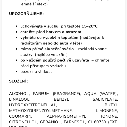
jemnější efekt)
UPOZORŇUJEME :
uchovávejte
v suchu
při teplotě
15–20°C
chraňte před horkem
a mrazem
vyhněte se vysokým teplotám
(nedávejte k
radiátorům nebo do auta v létě)
mimo přímé sluneční světlo -
rozkládá vonné
složky (nejlépe ve skříni)
po každém použití pečlivě uzavřete
– chraňte
před přístupem vzduchu
pozor na vlhkost
SLOŽENÍ :
ALCOHOL, PARFUM (FRAGRANCE), AQUA (WATER),
LINALOOL, BENZYL SALICYLATE,
HYDROXYCITRONELLAL, BUTYL
METHOXYDIBENZOYLMETHANE, LIMONENE,
COUMARIN, ALPHA-ISOMETHYL IONONE,
CITRONELLOL, GERANIOL, FARNESOL, CI 60730 (EXT.