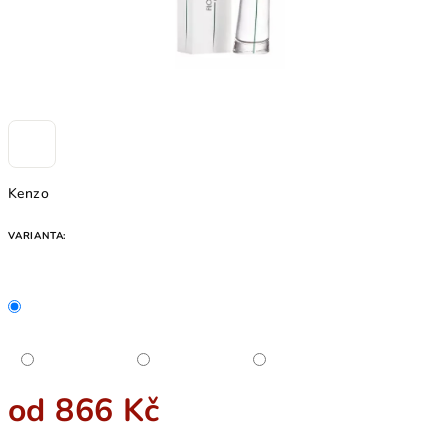
Kenzo
VARIANTA:
od
866 Kč
Měrná