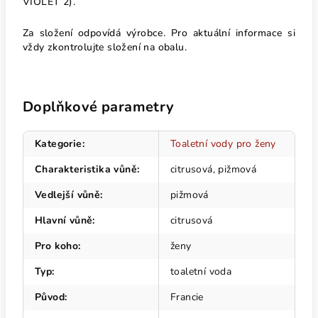
VIOLET 2).
Za složení odpovídá výrobce. Pro aktuální informace si
vždy zkontrolujte složení na obalu.
Doplňkové parametry
Kategorie
:
Toaletní vody pro ženy
Charakteristika vůně
:
citrusová, pižmová
Vedlejší vůně
:
pižmová
Hlavní vůně
:
citrusová
Pro koho
:
ženy
Typ
:
toaletní voda
Původ
:
Francie