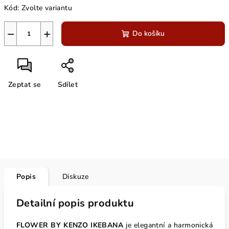
Kód:
Zvolte variantu
cena:
−
+
Do košíku
Zeptat se
Sdílet
Popis
Diskuze
Detailní popis produktu
FLOWER BY KENZO IKEBANA
je elegantní a harmonická