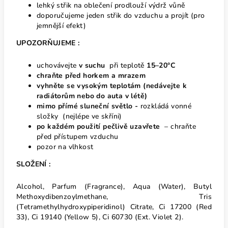
lehký střik na oblečení prodlouží výdrž vůně
doporučujeme jeden střik do vzduchu a projít (pro
jemnější efekt)
UPOZORŇUJEME :
uchovávejte
v suchu
při teplotě
15–20°C
chraňte před horkem
a mrazem
vyhněte se vysokým teplotám
(nedávejte k
radiátorům nebo do auta v létě)
mimo přímé sluneční světlo -
rozkládá vonné
složky (nejlépe ve skříni)
po každém použití pečlivě uzavřete
– chraňte
před přístupem vzduchu
pozor na vlhkost
SLOŽENÍ :
Alcohol, Parfum (Fragrance), Aqua (Water), Butyl
Methoxydibenzoylmethane, Tris
(Tetramethylhydroxypiperidinol) Citrate, Ci 17200 (Red
33), Ci 19140 (Yellow 5), Ci 60730 (Ext. Violet 2).