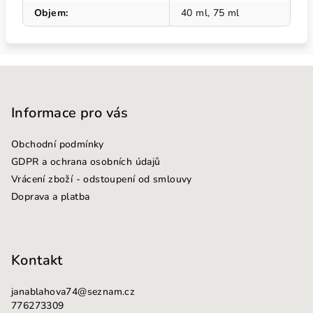
Objem
:
40 ml, 75 ml
Z
á
p
Informace pro vás
a
Obchodní podmínky
t
GDPR a ochrana osobních údajů
í
Vrácení zboží - odstoupení od smlouvy
Doprava a platba
Kontakt
janablahova74
@
seznam.cz
776273309