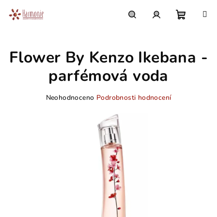
Přejít
na
obsah
Nákupn
Hledat
Přihlášení
Flower By Kenzo Ikebana -
košík
parfémová voda
Průměrné
Neohodnoceno
Podrobnosti hodnocení
hodnocení
produktu
je
0,0
z
5
hvězdiček.