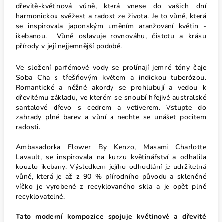
dřevitě-květinová vůně, která vnese do vašich dní
harmonickou svěžest a radost ze života. Je to vůně, která
se inspirovala japonským uměním aranžování květin -
ikebanou. Vůně oslavuje rovnováhu, čistotu a krásu
přírody v její nejjemnější podobě.
Ve složení parfémové vody se prolínají jemné tóny čaje
Soba Cha s třešňovým květem a indickou tuberózou.
Romantické a něžné akordy se prohlubují a vedou k
dřevitému základu, ve kterém se snoubí hřejivé australské
santalové dřevo s cedrem a vetiverem. Vstupte do
zahrady plné barev a vůní a nechte se unášet pocitem
radosti.
Ambasadorka Flower By Kenzo, Masami Charlotte
Lavault, se inspirovala na kurzu květinářství a odhalila
kouzlo ikebany. Výsledkem jejího odhodlání je udržitelná
vůně, která je až z 90 % přírodního původu a skleněné
víčko je vyrobené z recyklovaného skla a je opět plně
recyklovatelné.
Tato moderní kompozice spojuje květinové a dřevité