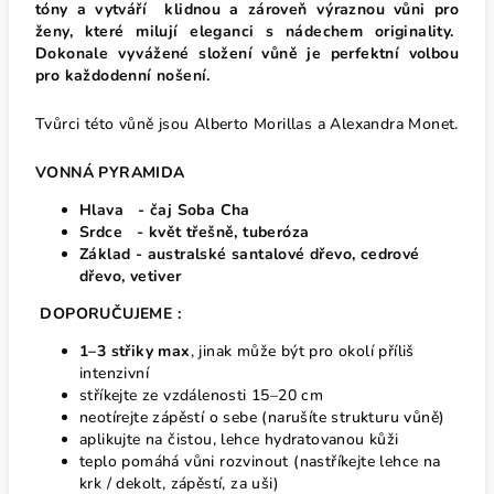
tóny a vytváří klidnou a zároveň výraznou vůni pro
ženy, které milují eleganci s nádechem originality.
Dokonale vyvážené složení vůně je perfektní volbou
pro každodenní nošení.
Tvůrci této vůně jsou Alberto Morillas a Alexandra Monet.
VONNÁ PYRAMIDA
Hlava - čaj Soba Cha
Srdce - květ třešně, tuberóza
Základ - australské santalové dřevo, cedrové
dřevo, vetiver
DOPORUČUJEME :
1–3 střiky max
, jinak může být pro okolí příliš
intenzivní
stříkejte ze vzdálenosti 15–20 cm
neotírejte zápěstí o sebe (narušíte strukturu vůně)
aplikujte na čistou, lehce hydratovanou kůži
teplo pomáhá vůni rozvinout (nastříkejte lehce na
krk / dekolt, zápěstí, za uši)