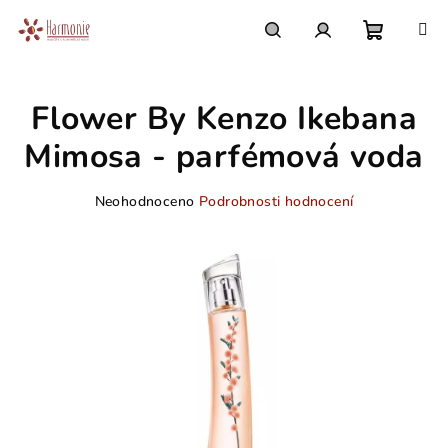
Přejít
na
obsah
Nákupn
Hledat
Přihlášení
Flower By Kenzo Ikebana
košík
Mimosa - parfémová voda
Průměrné
Neohodnoceno
Podrobnosti hodnocení
hodnocení
produktu
je
0,0
z
5
hvězdiček.