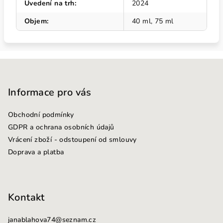
Uvedení na trh
:
2024
Objem
:
40 ml, 75 ml
Z
á
p
Informace pro vás
a
Obchodní podmínky
t
GDPR a ochrana osobních údajů
í
Vrácení zboží - odstoupení od smlouvy
Doprava a platba
Kontakt
janablahova74
@
seznam.cz