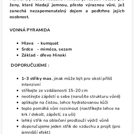
ženy, které hledají jemnou, přesto výraznou vůni, jež
zanechá nezapomenutelný dojem a podtrhne jejich
osobnost.
VONNÁ PYRAMIDA
Hlava - kumquat
Srdce - mimóza, sezam
Základ - dřevo Hinoki
DOPORUČUJEME :
1–3 střiky max
, jinak může být pro okolí příliš
intenzivní
stříkejte ze vzdálenosti 15–20 cm
neotírejte zápěstí o sebe (narušíte strukturu vůně)
aplikujte na čistou, lehce hydratovanou kůži
teplo pomáhá vůni rozvinout (nastříkejte lehce na
krk / dekolt, zápěstí, za uši)
lehký střik na oblečení prodlouží výdrž vůně
doporučujeme jeden střik do vzduchu a projít (pro
jemnější efekt)