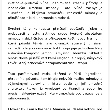
květinově-pudrová vůně, inspirovaná krásou přírody a
japonským uměním ikebany. Tato vůně zachycuje
slunečnou a hřejivou atmosféru rozkvetlé mimózy a
přináší pocit klidu, harmonie a radosti.
Svrchní tóny kumquatu přinášejí osvěžující jiskru a
probouzejí smysly, zatímco srdce tvořené absolutem
mimózy nabízí čistou a přirozenou květinovou harmonii,
která působí téměř jako okamžik strávený v zimní
zahradě. Zlatý sezamový extrakt propojuje jednotlivé tóny
a dodává kompozici jemnou, smyslnou hloubku. Základ z
hinoki dřeva přináší vertikální eleganci a hřejivý, návykový
závěr, který zanechává nezapomenutelnou stopu.
Tato parfémovaná voda, složená z 91 % ingrediencí
přírodního původu, kombinuje nejvyšší kvalitu mimózy s
výjimečnými surovinami, které podtrhují její smyslný
charakter. Flakon je vyrobený ve Francii a zdobí ho
precizní skleněný uzávěr, který umocňuje pocit elegance a
rafinovanosti.
Flower By Kenzo Ikebana Mimosa je ideální volbou pro