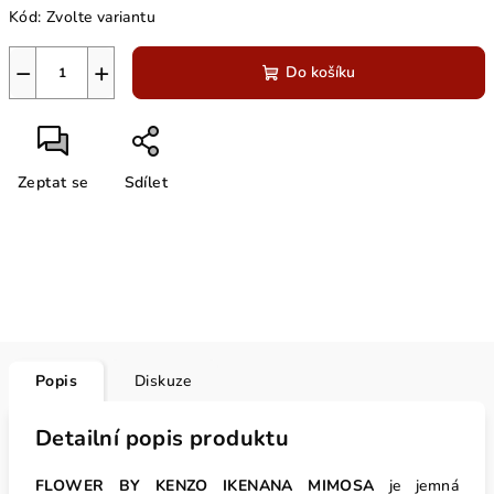
Kód:
Zvolte variantu
cena:
−
+
Do košíku
Zeptat se
Sdílet
Popis
Diskuze
Detailní popis produktu
FLOWER BY KENZO IKENANA MIMOSA
je jemná