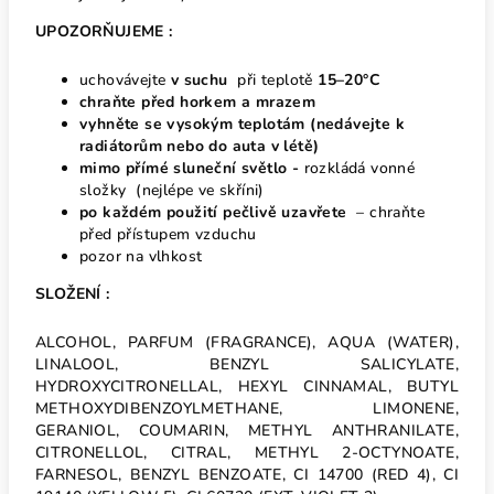
UPOZORŇUJEME :
uchovávejte
v suchu
při teplotě
15–20°C
chraňte před horkem
a mrazem
vyhněte se vysokým teplotám
(nedávejte k
radiátorům nebo do auta v létě)
mimo přímé sluneční světlo -
rozkládá vonné
složky (nejlépe ve skříni)
po každém použití pečlivě uzavřete
– chraňte
před přístupem vzduchu
pozor na vlhkost
SLOŽENÍ :
ALCOHOL, PARFUM (FRAGRANCE), AQUA (WATER),
LINALOOL, BENZYL SALICYLATE,
HYDROXYCITRONELLAL, HEXYL CINNAMAL, BUTYL
METHOXYDIBENZOYLMETHANE, LIMONENE,
GERANIOL, COUMARIN, METHYL ANTHRANILATE,
CITRONELLOL, CITRAL, METHYL 2-OCTYNOATE,
FARNESOL, BENZYL BENZOATE, CI 14700 (RED 4), CI