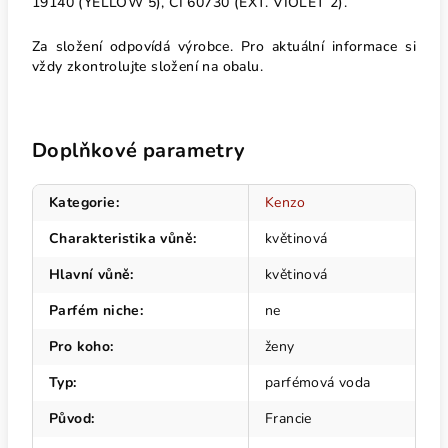
19140 (YELLOW 5), CI 60730 (EXT. VIOLET 2).
Za složení odpovídá výrobce. Pro aktuální informace si
vždy zkontrolujte složení na obalu.
Doplňkové parametry
Kategorie
:
Kenzo
Charakteristika vůně
:
květinová
Hlavní vůně
:
květinová
Parfém niche
:
ne
Pro koho
:
ženy
Typ
:
parfémová voda
Původ
:
Francie