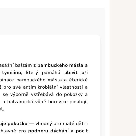
masážní balzám
z bambuckého másla a
 tymiánu
, který pomáhá
ulevit při
binace bambuckého másla a éterické
 pro své antimikrobiální vlastnosti a
m se výborně vstřebává do pokožky a
 a balzamická vůně borovice posilují,
l.
tuje pokožku
— vhodný pro malé děti i
 hlavně pro
podporu dýchání a pocit