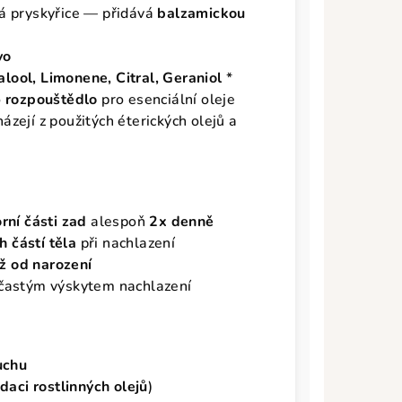
á pryskyřice — přidává
balzamickou
vo
alool, Limonene, Citral, Geraniol
*
o
rozpouštědlo
pro esenciální oleje
zejí z použitých éterických olejů a
rní části zad
alespoň
2x denně
h částí těla
při nachlazení
iž od narození
častým výskytem nachlazení
uchu
daci rostlinných olejů
)