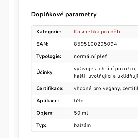
Doplňkové parametry
Kategorie
:
Kosmetika pro děti
EAN
:
8595100205094
Typologie
:
normální pleť
vyživuje a chrání pokožku,
Účinky
:
kašli, uvolňující a uklidňuj
Certifikace
:
vhodné pro vegany, certif
Aplikace
:
tělo
Objem
:
50 ml
Typ
:
balzám