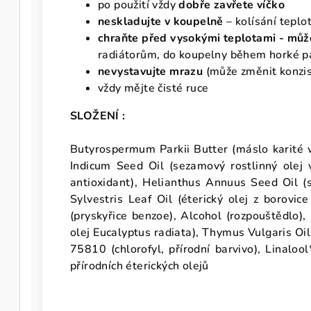
po použití vždy
dobře zavřete víčko
neskladujte v koupelně
– kolísání teplo
chraňte před vysokými teplotami - můž
radiátorům, do koupelny během horké pá
nevystavujte mrazu
(může změnit konzis
vždy mějte čisté ruce
SLOŽENÍ :
Butyrospermum Parkii Butter (máslo karité v
Indicum Seed Oil (sezamový rostlinný olej v
antioxidant), Helianthus Annuus Seed Oil (sl
Sylvestris Leaf Oil (éterický olej z borovic
(pryskyřice benzoe), Alcohol (rozpouštědlo),
olej Eucalyptus radiata), Thymus Vulgaris Oil
75810 (chlorofyl, přírodní barvivo), Linalool
přírodních éterických olejů