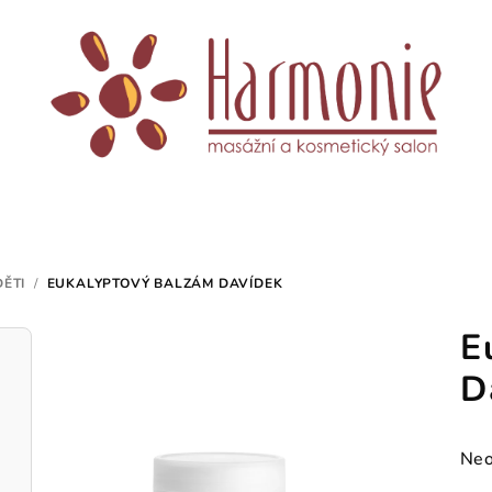
ĚTI
/
EUKALYPTOVÝ BALZÁM DAVÍDEK
E
D
Prů
Neo
hod