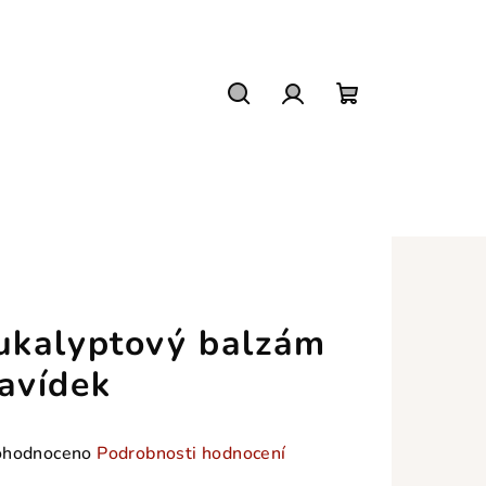
Hledat
Přihlášení
Nákupní
košík
ukalyptový balzám
avídek
měrné
hodnoceno
Podrobnosti hodnocení
nocení