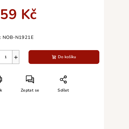
duktu
59 Kč
ná
a:
:
NOB-N1921E
zdiček.
+
Do košíku
sk
Zeptat se
Sdílet