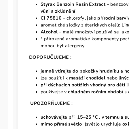
Styrax Benzoin Resin Extract
– benzoov
vůni a zklidnění
CI 75810
– chlorofyl jako
přírodní barvi
aromatické složky z éterických olejů:
Lin
Alcohol
– malé množství používá se jak
* přirozené aromatické komponenty pochá
mohou být alergeny
DOPORUČUJEME :
jemně vtírejte do pokožky hrudníku
a ho
lze použít i k
masáži chodidel
nebo j
inýc
při dýchacích potížích vhodný pro děti j
používejte v
chladném ročním období
s 
UPOZORŇUJEME :
uchovávejte při 15–25 °C , v temnu a s
mimo přímé světlo
(světlo urychluje
oxi