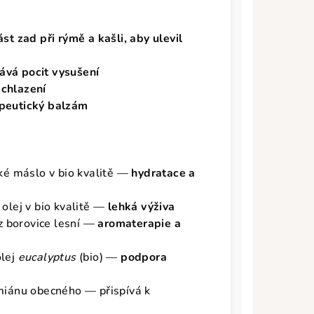
ást zad
při rýmě a kašli, aby ulevil
hává pocit vysušení
achlazení
apeutický balzám
"
é máslo v bio kvalitě —
hydratace a
olej v bio kvalitě —
lehká výživa
 z borovice lesní —
aromaterapie a
olej
eucalyptus
(bio) —
podpora
ymiánu obecného — přispívá k