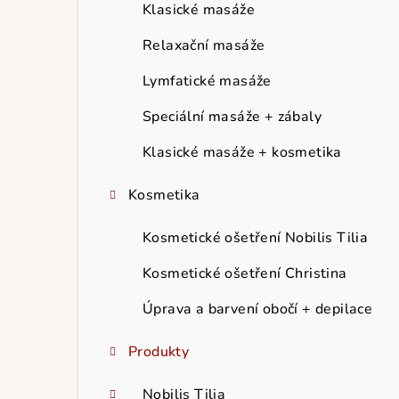
r
Klasické masáže
a
Relaxační masáže
n
Lymfatické masáže
n
Speciální masáže + zábaly
í
Klasické masáže + kosmetika
p
Kosmetika
a
Kosmetické ošetření Nobilis Tilia
n
Kosmetické ošetření Christina
e
Úprava a barvení obočí + depilace
l
Produkty
Nobilis Tilia