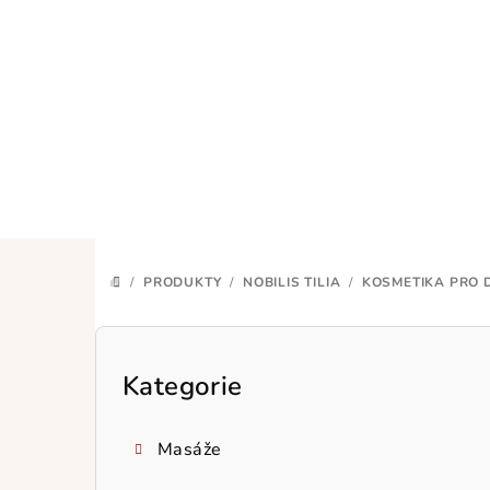
Přejít
na
obsah
/
PRODUKTY
/
NOBILIS TILIA
/
KOSMETIKA PRO D
DOMŮ
P
o
Kategorie
Přeskočit
kategorie
s
Masáže
t