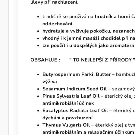
úlevy při nachlazení
.
tradičně se používá na
hrudník a horní č
oddechování
hydratuje a vyživuje pokožku, nezanec
vhodný i k jemné
masáži chodidel
při n
lze použít i u dospělých jako aromater
OBSAHUJE : " TO NEJLEPŠÍ Z PŘÍRODY 
Butyrospermum Parkii Butter
– bambuck
výživa
Sesamum Indicum Seed Oil
– sezamový 
Pinus Sylvestris Leaf Oil
– éterický olej
antimikrobiální účinek
Eucalyptus Radiata Leaf Oil
– éterický 
dýchání a povzbuzení
Thymus Vulgaris Oil
– éterický olej z t
antimikrobiálním a relaxačním účinkům