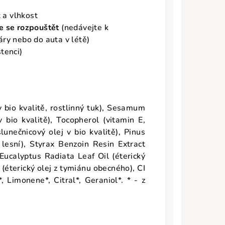
t a vlhkost
e se rozpouštět
(nedávejte k
ry nebo do auta v létě)
tenci)
 bio kvalitě, rostlinný tuk), Sesamum
 bio kvalitě), Tocopherol (vitamin E,
unečnicový olej v bio kvalitě), Pinus
e lesní), Styrax Benzoin Resin Extract
 Eucalyptus Radiata Leaf Oil (éterický
 (éterický olej z tymiánu obecného), CI
*, Limonene*, Citral*, Geraniol*. * - z