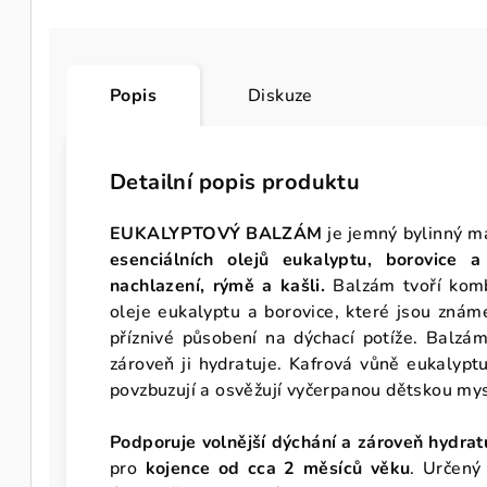
Popis
Diskuze
Detailní popis produktu
EUKALYPTOVÝ BALZÁM
je jemný bylinný 
esenciálních olejů eukalyptu, borovice a
nachlazení, rýmě a kašli.
Balzám tvoří kom
oleje eukalyptu a borovice, které jsou známé
příznivé působení na dýchací potíže. Balzá
zároveň ji hydratuje. Kafrová vůně eukalyptu
povzbuzují a osvěžují vyčerpanou dětskou mys
Podporuje volnější dýchání a zároveň hydra
pro
kojence od cca 2 měsíců věku
. Určený