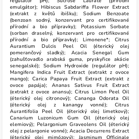
regulátor pH); Sucrose Laurate (přírodní
emulgátor); Hibiscus Sabdariffa Flower Extract
(extrakt z květů ibišku); Sodium Benzoate
(benzoan sodný, konzervant pro certifikované
přírodní a bio přípravky); Potassium Sorbate
(sorban draselný, konzervant pro certifikované
přírodní a bio přípravky); Limonene*; Citrus
Aurantium Dulcis Peel Oil (éterický olej
pomerančový sladký); Acacia Senegal Gum
(zahušťovadlo arabská guma, pryskyřice akácie
senegalské); Sodium Hydroxide (regulátor pH);
Mangifera Indica Fruit Extract (extrakt z ovoce
mango); Carica Papaya Fruit Extract (extrakt z
ovoce papája); Ananas Sativus Fruit Extract
(extrakt z ovoce anansu); Citrus Limon Peel Oil
(éterický olej citronový); Cananga Odorata Oil
(éterický olej z kanangy vonné); Citrus
Aurantifolia Peel Oil (éterický olej limetkový);
Canarium Luzonicum Gum Oil (éterický olej
elemiový); Pelargonium Graveolens Oil (éterický
olej z pelargonie vonné); Acacia Decurrens Extract
(éterický olej mimózový); Jasminum Officinale