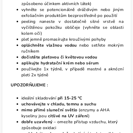
způsobeno účinkem aktivních látek)
vyhněte se potencionálně dráždivým nebo jiným
exfoliačním produktům bezprostředně po použití
peeling naneste v dostatečně silné vrstvě na
vyčištěnou pokožku obličeje (vyhněte se oblasti
kolem očí)
pleť jemně promasírujte krouživými pohyby
opláchněte vlažnou vodou
nebo setřete mokrým
ručníkem
dočistěte pleťovou či květovou vodou
aplikujte hydratační krém nebo sérum
používejte 1x týdně, v případě mastné a aknózní
pleti 2x týdně
UPOZORŇUJEME :
ideální skladování
při 15–25 °C
uchovávejte v chladu, temnu a suchu
mimo přímé sluneční světlo
(enzymy a AHA
kyseliny jsou
citlivé na UV záření
)
dobře uzavřený
– omezíte přístup vzduchu, který
způsobuje oxidaci