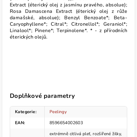
Extract (éterický olej z jasmínu pravého, absolue);
Rosa Damascena Extract (éterický olej z růže
damašské, absolue); Benzyl Benzoate*; Beta-
Caryophyllene*; Citral*; Citronellol*; Geraniol*;
Linalool*; Pinene*; Terpinolene*. * - z přírodních
éterických olejů.
Doplňkové parametry
Kategorie
:
Peelingy
EAN
:
8596654002603
extrémně citlivá pleť, rozšířené žilky,