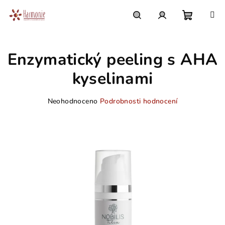
Přejít
na
obsah
Nákupn
Hledat
Přihlášení
Enzymatický peeling s AHA
košík
kyselinami
Průměrné
Neohodnoceno
Podrobnosti hodnocení
hodnocení
produktu
je
0,0
z
5
hvězdiček.