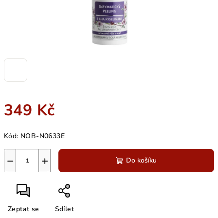
349 Kč
Měrná
Kód:
NOB-N0633E
cena:
−
+
Do košíku
Zeptat se
Sdílet