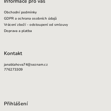
p
Informace pro vás
a
Obchodní podmínky
t
GDPR a ochrana osobních údajů
í
Vrácení zboží - odstoupení od smlouvy
Doprava a platba
Kontakt
janablahova74
@
seznam.cz
776273309
Přihlášení