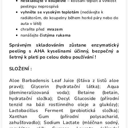
neskladujte v koupelně
– kolísání teplot a vlhkost
peelingu neprospívá
vyhněte se vysokým teplotám
(nedávejte k
radiátorům, do koupelny během horké páry nebo do
auta v létě)
chraňte před
mrazem
nanášejte
čistýma rukama
Správným skladováním zůstane enzymatický
peeling s AHA kyselinami účinný, bezpečný a
šetrný k pleti po celou dobu používání !
SLOŽENÍ :
Aloe Barbadensis Leaf Juice (šťáva z listů aloe
pravé); Glycerin (hydratační látka); Aqua
(demineralizovaná voda); Betaine (betain,
hydratační složka); Decyl Glucoside (přírodní
tenzid na bázi rostlinného oleje a glukózy);
Lactobacillus Ferment (probiotická složka);
Xanthan Gum (přírodní polysacharid,
zahušťovadlo); Sodium Lactate (mléčnan sodný,