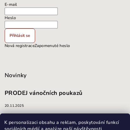
E-mail
Heslo
Přihlásit se
Nová registrace
Zapomenuté heslo
Novinky
PRODEJ vánočních poukazů
20.11.2025
masáže
K personalizaci obsahu a reklam, poskytování funkcí
sociálních médií a analýze naší návštěvnosti