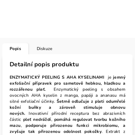
Popis
Diskuze
Detailní popis produktu
ENZYMATICKÝ PEELING S AHA KYSELINAMI
je
jemný
exfoliační přípravek pro sametově hebkou, hladkou a
rozzářenou pleť.
Enzymatický peeling s obsahem
ovocných AHA kyselin z manga, papáji a ananasu má
silné exfoliační účinky.
Šetrně odlučuje z pleti odumřelé
kožní buňky a zároveň stimuluje obnovu
nových.
Inovativní přírodní receptura bez abrazivních
částic
pleť nedráždí
,
pomáhá
regulovat tvorbu kožního
mazu
,
podporuje přirozenou funkci mikrobiomu, a
zvyšuje tak přirozenou odolnost pokožky
. Extrakt z