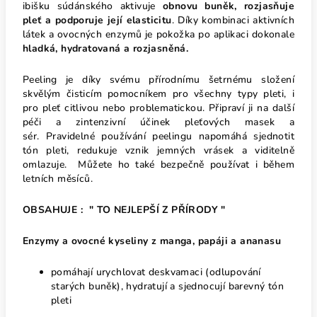
ibišku súdánského aktivuje
obnovu buněk, rozjasňuje
pleť a podporuje její elasticitu
. Díky kombinaci aktivních
látek a ovocných enzymů je pokožka po aplikaci dokonale
hladká, hydratovaná a rozjasněná.
Peeling je díky svému přírodnímu šetrnému složení
skvělým čisticím pomocníkem pro všechny typy pleti, i
pro pleť citlivou nebo problematickou. Připraví ji na další
péči a zintenzivní účinek pleťových masek a
sér. Pravidelné používání peelingu napomáhá sjednotit
tón pleti, redukuje vznik jemných vrásek a viditelně
omlazuje.
Můžete ho také bezpečně používat i během
letních měsíců.
OBSAHUJE : " TO NEJLEPŠÍ Z PŘÍRODY "
Enzymy a ovocné kyseliny z manga, papáji a ananasu
pomáhají urychlovat deskvamaci (odlupování
starých buněk), hydratují a sjednocují barevný tón
pleti