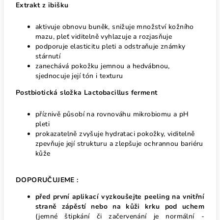
Extrakt z ibišku
aktivuje obnovu buněk, snižuje množství kožního
mazu, pleť viditelně vyhlazuje a rozjasňuje
podporuje elasticitu pleti a odstraňuje známky
stárnutí
zanechává pokožku jemnou a hedvábnou,
sjednocuje její tón i texturu
Postbiotická složka Lactobacillus ferment
příznivě působí na rovnováhu mikrobiomu a pH
pleti
prokazatelně zvyšuje hydrataci pokožky, viditelně
zpevňuje její strukturu a zlepšuje ochrannou bariéru
kůže
DOPORUČUJEME :
p
řed první aplikací vyzkoušejte peeling na vnitřní
straně zápěstí nebo na kůži krku pod uchem
(jemné štipkání či začervenání je normální -