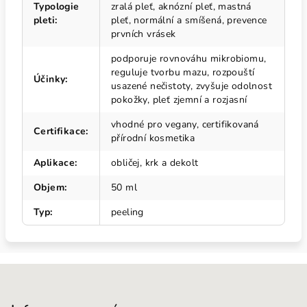
Typologie
zralá pleť, aknózní pleť, mastná
pleti
:
pleť, normální a smíšená, prevence
prvních vrásek
podporuje rovnováhu mikrobiomu,
reguluje tvorbu mazu, rozpouští
Účinky
:
usazené nečistoty, zvyšuje odolnost
pokožky, pleť zjemní a rozjasní
vhodné pro vegany, certifikovaná
Certifikace
:
přírodní kosmetika
Aplikace
:
obličej, krk a dekolt
Objem
:
50 ml
Typ
:
peeling
Z
á