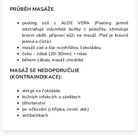
PRŮBĚH MASÁŽE
peeling solí z ALOE VERA (Peeling jemně
odstraňuje odumřelé buňky z pokožky, stimuluje
krevní oběh, připraví kůži na masáž. Pleť je krásně
jemná a čistá.)
masáž zad a šíje rozehřátou čokoládou
čoko - zábal (20-30min) + relax
během zábalu masáž chodidel
MASÁŽ SE NEDOPORUČUJE
(KONTRAINDIKACE):
alergii na čokoládu
kožních infekcích a zánětech
těhotenství
po očkování (chřipka, covid, atd.)
antibiotikách