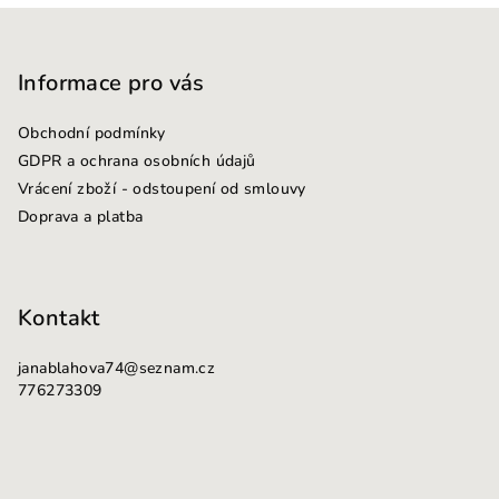
Z
á
p
Informace pro vás
a
Obchodní podmínky
t
GDPR a ochrana osobních údajů
í
Vrácení zboží - odstoupení od smlouvy
Doprava a platba
Kontakt
janablahova74
@
seznam.cz
776273309