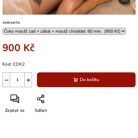
VARIANTA:
900 Kč
Měrná
Kód:
COK2
cena:
−
+
Do košíku
Zeptat se
Sdílet