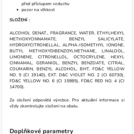
před přístupem vzduchu
pozor na vlhkost
SLOŽENÍ :
ALCOHOL DENAT., FRAGRANCE, WATER, ETHYLHEXYL
METHOXYCINNAMATE, BENZYL SALICYLATE,
HYDROXYCITRONELLAL, ALPHA-ISOMETHYL IONONE,
BUTYL METHOXYDIBENZOYLMETHANE, LINALOOL,
LIMONENE, CITRONELLOL, OCTOCRYLENE, HEXYL
CINNAMAL, GERANIOL, BENZYL BENZOATE, CITRAL,
COUMARIN, BENZYL ALCOHOL, BHT, FD&C YELLOW
NO. 5 (CI 19140), EXT. D&C VIOLET NO. 2 (CI 60730),
FD&C YELLOW NO. 6 (CI 15985), FD&C RED NO. 4 (CI
14700).
Za složení odpovídá výrobce. Pro aktuální informace si
vždy zkontrolujte složení na obalu.
Doplňkové parametry