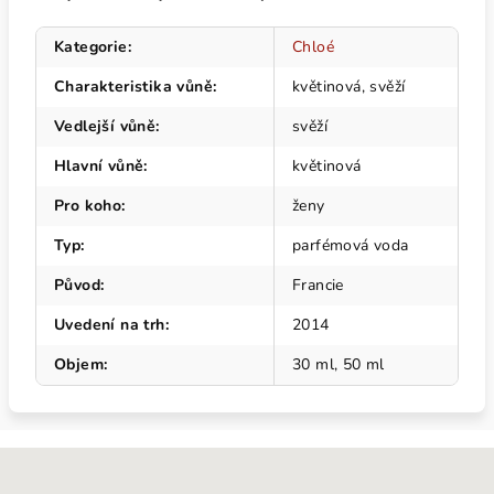
Kategorie
:
Chloé
Charakteristika vůně
:
květinová, svěží
Vedlejší vůně
:
svěží
Hlavní vůně
:
květinová
Pro koho
:
ženy
Typ
:
parfémová voda
Původ
:
Francie
Uvedení na trh
:
2014
Objem
:
30 ml, 50 ml
Z
á