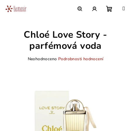
Přejít
na
obsah
Nákupn
Hledat
Přihlášení
Chloé Love Story -
košík
parfémová voda
Průměrné
Neohodnoceno
Podrobnosti hodnocení
hodnocení
produktu
je
0,0
z
5
hvězdiček.