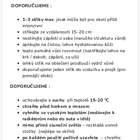
DOPORUČUJEME :
1–3 střiky max
, jinak může být pro okolí příliš
intenzivní
stříkejte ze vzdálenosti 15–20 cm
neotírejte zápěstí o sebe (narušíte strukturu vůně)
aplikujte na čistou, lehce hydratovanou kůži
teplo pomáhá vůni rozvinout (nastříkejte lehce na
krk / dekolt, zápěstí, za uši)
lehký střik na oblečení prodlouží výdrž vůně
doporučujeme jeden střik do vzduchu a projít (pro
jemnější efekt)
DOPORUČUJEME :
uchovávejte
v suchu
při teplotě
15–20 °C
chraňte před horkem
a mrazem
vyhněte se vysokým teplotám
(nedávejte k
radiátorům nebo do auta v létě)
mimo přímé sluneční světlo -
rozkládá vonné
složky (nejlépe ve skříni)
po každém použití pečlivě uzavřete
– chraňte