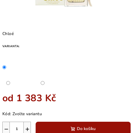
Chloé
VARIANTA:
od
1 383 Kč
Měrná
Kód:
Zvolte variantu
cena:
−
+
Do košíku