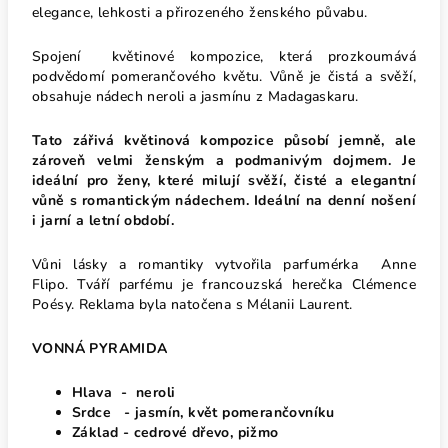
elegance, lehkosti a přirozeného ženského půvabu.
Spojení květinové kompozice, která prozkoumává
podvědomí pomerančového květu. Vůně je čistá a svěží,
obsahuje nádech neroli a jasmínu z Madagaskaru.
Tato zářivá květinová kompozice působí jemně, ale
zároveň velmi ženským a podmanivým dojmem. Je
ideální pro ženy, které milují svěží, čisté a elegantní
vůně s romantickým nádechem. Ideální na denní nošení
i jarní a letní období.
Vůni lásky a romantiky vytvořila parfumérka Anne
Flipo. Tváří parfému je francouzská herečka Clémence
Poésy. Reklama byla natočena s Mélanii Laurent.
VONNÁ PYRAMIDA
Hlava - neroli
Srdce - jasmín, květ pomerančovníku
Základ - cedrové dřevo, pižmo