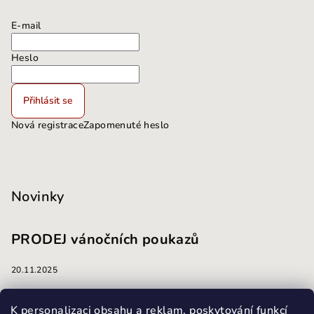
E-mail
Heslo
Přihlásit se
Nová registrace
Zapomenuté heslo
Novinky
PRODEJ vánočních poukazů
20.11.2025
masáže
K personalizaci obsahu a reklam, poskytování funkcí