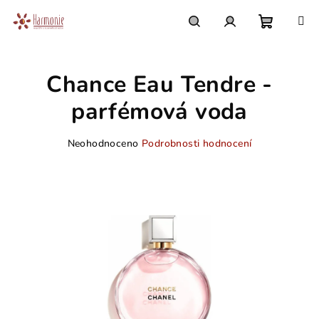
Přejít
na
obsah
Nákupn
Hledat
Přihlášení
Chance Eau Tendre -
košík
parfémová voda
Průměrné
Neohodnoceno
Podrobnosti hodnocení
hodnocení
produktu
je
0,0
z
5
hvězdiček.