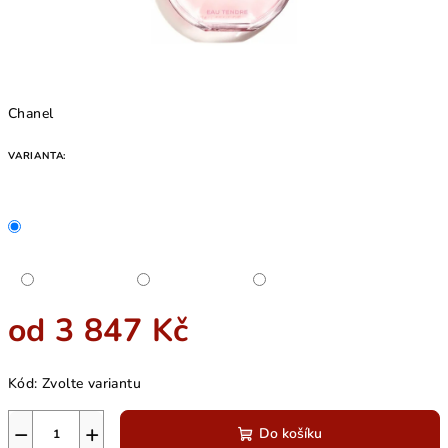
Chanel
VARIANTA:
od
3 847 Kč
Měrná
Kód:
Zvolte variantu
cena:
−
+
Do košíku