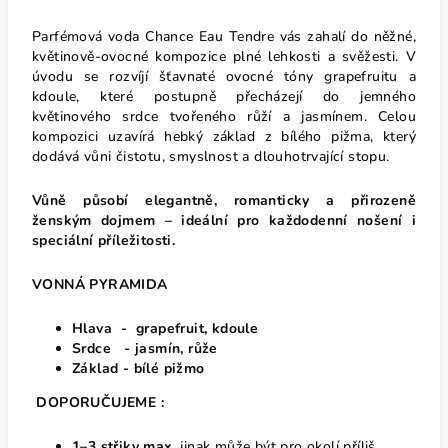
Parfémová voda Chance Eau Tendre vás zahalí do něžné,
květinově-ovocné kompozice plné lehkosti a svěžesti. V
úvodu se rozvíjí šťavnaté ovocné tóny grapefruitu a
kdoule, které postupně přecházejí do jemného
květinového srdce tvořeného růží a jasmínem. Celou
kompozici uzavírá hebký základ z bílého pižma, který
dodává vůni čistotu, smyslnost a dlouhotrvající stopu.
Vůně působí elegantně, romanticky a přirozeně
ženským dojmem – ideální pro každodenní nošení i
speciální příležitosti.
VONNÁ PYRAMIDA
Hlava - grapefruit, kdoule
Srdce - jasmín, růže
Základ - bílé pižmo
DOPORUČUJEME :
1–3 střiky max
, jinak může být pro okolí příliš