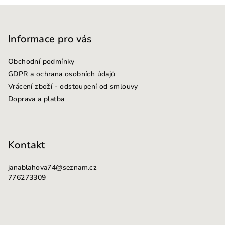
Z
á
p
Informace pro vás
a
Obchodní podmínky
t
GDPR a ochrana osobních údajů
í
Vrácení zboží - odstoupení od smlouvy
Doprava a platba
Kontakt
janablahova74
@
seznam.cz
776273309