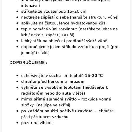
intenzivní
stříkejte ze vzdálenosti 15–20 cm
neotírejte zápěstí o sebe (narušíte strukturu vůně)
aplikujte na čistou, lehce hydratovanou kůži
teplo pomáhá vůni rozvinout (nastříkejte lehce na
krk / dekolt, zápěstí, za uši)
lehký střik na oblečení prodlouží výdrž vůně
doporučujeme jeden střik do vzduchu a projít (pro
jemnější efekt)
DOPORUČUJEME :
uchovávejte
v suchu
při teplotě
15–20 °C
chraňte před horkem
a mrazem
vyhněte se vysokým teplotám
(nedávejte k
radiátorům nebo do auta v létě)
mimo přímé sluneční světlo -
rozkládá vonné
složky (nejlépe ve skříni)
po každém použití pečlivě uzavřete
– chraňte
před přístupem vzduchu
pozor na vlhkost