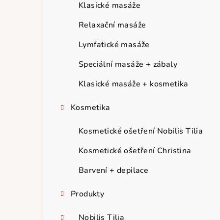
r
Klasické masáže
a
Relaxační masáže
n
Lymfatické masáže
n
Speciální masáže + zábaly
í
Klasické masáže + kosmetika
p
Kosmetika
a
Kosmetické ošetření Nobilis Tilia
n
Kosmetické ošetření Christina
e
Barvení + depilace
l
Produkty
Nobilis Tilia