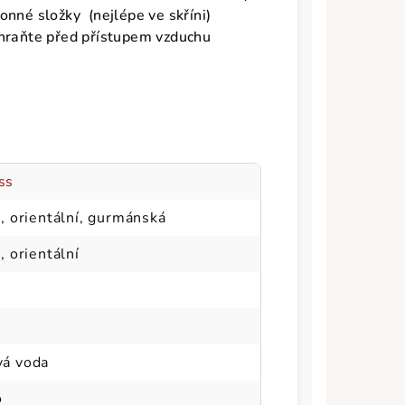
onné složky (nejlépe ve skříni)
hraňte před přístupem vzduchu
ss
á, orientální, gurmánská
, orientální
vá voda
o