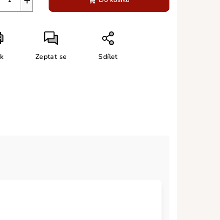
+
sk
Zeptat se
Sdílet