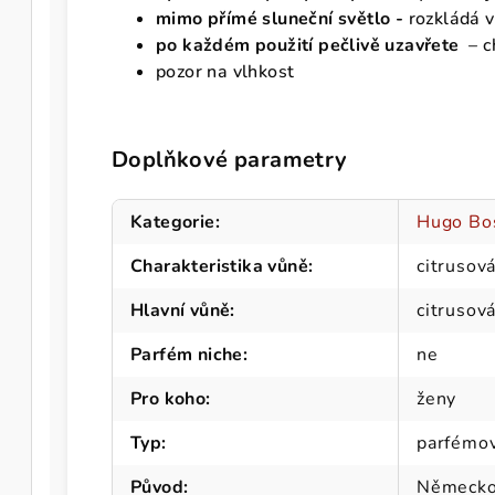
mimo přímé sluneční světlo -
rozkládá v
po každém použití pečlivě uzavřete
– c
pozor na vlhkost
Doplňkové parametry
Kategorie
:
Hugo Bo
Charakteristika vůně
:
citrusov
Hlavní vůně
:
citrusová
Parfém niche
:
ne
Pro koho
:
ženy
Typ
:
parfémo
Původ
:
Německ