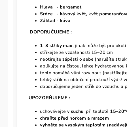
Hlava - bergamot
Srdce - kávový květ, květ pomerančov
Základ - káva
DOPORUČUJEME :
1–3 střiky max
, jinak může být pro okolí
stříkejte ze vzdálenosti 15–20 cm
neotírejte zápěstí o sebe (narušíte stru
aplikujte na čistou, lehce hydratovanou 
teplo pomáhá vůni rozvinout (nastříkejte 
lehký střik na oblečení prodlouží výdrž 
doporučujeme jeden střik do vzduchu a pr
UPOZORŇUJEME :
uchovávejte
v suchu
při teplotě
15–20°
chraňte před horkem
a mrazem
vyhněte se vysokým teplotám
(nedávej