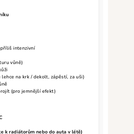
níku
 příliš intenzivní
kturu vůně)
kůži
lehce na krk / dekolt, zápěstí, za uši)
vůně
ojít (pro jemnější efekt)
C
te k radiátorům nebo do auta v létě)