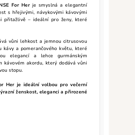
SE For Her
je smyslná a elegantní
est s hřejivými, návykovými kávovými
 přitažlivě – ideální pro ženy, které
ává vůni lehkost a jemnou citrusovou
ětu kávy a pomerančového květu, které
ovou elegancí a lehce gurmánským
m kávovém akordu, který dodává vůni
vou stopu.
 Her je ideální volbou pro večerní
zvýrazní ženskost, eleganci a přirozené