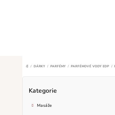
Přejít
na
obsah
/
DÁRKY
/
PARFÉMY
/
PARFÉMOVÉ VODY EDP
/
DOMŮ
P
o
Kategorie
Přeskočit
kategorie
s
Masáže
t