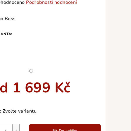
měrné
hodnoceno
Podrobnosti hodnocení
nocení
duktu
o Boss
IANTA:
zdiček.
od
1 699 Kč
ná
a:
:
Zvolte variantu
Do košíku