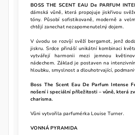
BOSS THE SCENT EAU De PARFUM INTEN
dámská vůně, která propojuje jiskřivou svěž
tóny. Působí sofistikovaně, moderně a velmi
chtějí zanechat nezapomenutelný dojem.
V úvodu se rozvíjí svěží bergamot, jenž dod
jiskru. Srdce přináší unikátní kombinaci kv
vytvářejí harmonii mezi jemnou květin
nádechem. Základ je postaven na intenzivní
hloubku, smyslnost a dlouhotrvající, podmani
Boss The Scent Eau De Parfum Intense For
nošení i speciální příležitosti – vůně, která 
charisma.
Vůni vytvořila parfumérka Louise Turner.
VONNÁ PYRAMIDA