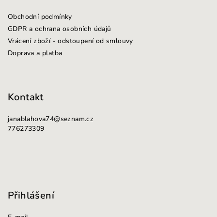
a
Obchodní podmínky
t
GDPR a ochrana osobních údajů
í
Vrácení zboží - odstoupení od smlouvy
Doprava a platba
Kontakt
janablahova74
@
seznam.cz
776273309
Přihlášení