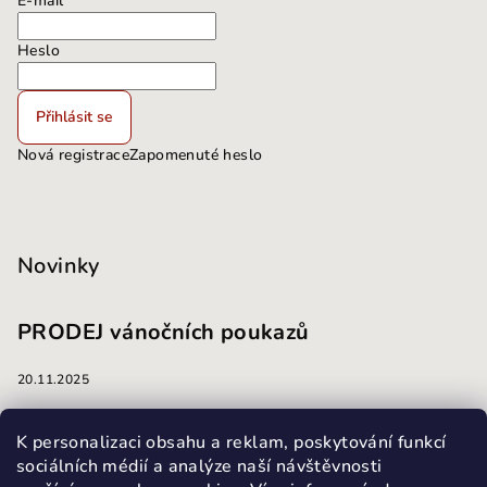
E-mail
Heslo
Přihlásit se
Nová registrace
Zapomenuté heslo
Novinky
PRODEJ vánočních poukazů
20.11.2025
masáže
K personalizaci obsahu a reklam, poskytování funkcí
sociálních médií a analýze naší návštěvnosti