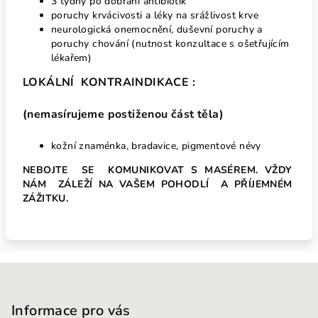
3 týdny po dobrání antibiotik
poruchy krvácivosti a léky na srážlivost krve
neurologická onemocnění, duševní poruchy a
poruchy chování (nutnost konzultace s ošetřujícím
lékařem)
LOKÁLNÍ KONTRAINDIKACE :
(nemasírujeme postiženou část těla)
kožní znaménka, bradavice, pigmentové névy
NEBOJTE SE KOMUNIKOVAT S MASÉREM.
VŽDY
NÁM ZÁLEŽÍ NA VAŠEM POHODLÍ A PŘÍJEMNÉM
ZÁŽITKU.
Z
á
p
Informace pro vás