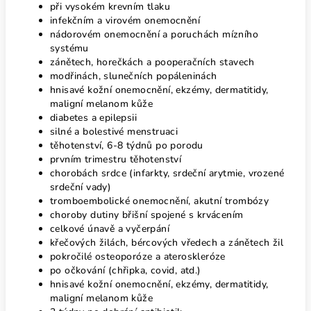
při vysokém krevním tlaku
infekčním a virovém onemocnění
nádorovém onemocnění a poruchách mízního
systému
zánětech, horečkách a pooperačních stavech
modřinách, slunečních popáleninách
hnisavé kožní onemocnění, ekzémy, dermatitidy,
maligní melanom kůže
diabetes a epilepsii
silné a bolestivé menstruaci
těhotenství, 6-8 týdnů po porodu
prvním trimestru těhotenství
chorobách srdce (infarkty, srdeční arytmie, vrozené
srdeční vady)
tromboembolické onemocnění, akutní trombózy
choroby dutiny břišní spojené s krvácením
celkové únavě a vyčerpání
křečových žilách, bércových vředech a zánětech žil
pokročilé osteoporóze a ateroskleróze
po očkování (chřipka, covid, atd.)
hnisavé kožní onemocnění, ekzémy, dermatitidy,
maligní melanom kůže