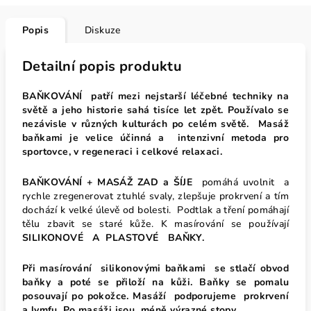
Popis
Diskuze
Detailní popis produktu
BAŇKOVÁNÍ patří mezi nejstarší léčebné techniky na
světě a jeho historie sahá tisíce let zpět. Používalo se
nezávisle v různých kulturách po celém světě. Masáž
baňkami je velice účinná a intenzivní metoda pro
sportovce, v regeneraci i celkové relaxaci.
BAŇKOVÁNÍ + MASÁŽ ZAD a ŠÍJE
pomáhá uvolnit a
rychle zregenerovat ztuhlé svaly, zlepšuje prokrvení a tím
dochází k velké úlevě od bolesti. Podtlak a tření pomáhají
tělu zbavit se staré kůže. K masírování se používají
SILIKONOVÉ A PLASTOVÉ BAŇKY.
Při masírování silikonovými baňkami se stlačí obvod
baňky a poté se přiloží na kůži.
Baňky se
pomalu
posouvají
po pokožce.
Masáží podporujeme prokrvení
a lymfu. Po masáži jsou méně výrazné stopy.