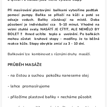
Při masírování plastovými baňkami vytvoříme podtlak
pomocí pumpy. Baňka se přiloží na kůži a poté se
odsaje vzduch. Baňky zůstávají na místě. Doba
působení je individuální cca 5–10 minut. Vhodné na
velmi ztuhlé svaly.
NASÁTÍ JE CÍTIT, ALE NEMĚLO BY
BOLET !! Ihned ucítíte teplo a uvolnění. Po baňkách
mohou zůstat
kruhové stopy - modřiny. Je to běžná
reakce kůže. Stopy obvykle zmizí za 3 - 10 dní.
Baňkování lze kombinovat s různými druhy masáží.
PRŮBĚH MASÁŽE
- na čistou a suchou pokožku naneseme olej
- lehce
promasírujeme
- přiložíme plastové baňky + necháme působit