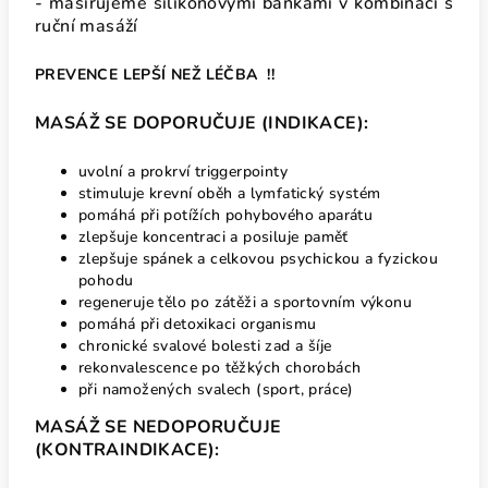
- masírujeme silikonovými baňkami v kombinaci s
ruční masáží
PREVENCE LEPŠÍ NEŽ LÉČBA !!
MASÁŽ SE DOPORUČUJE (INDIKACE):
uvolní a prokrví triggerpointy
stimuluje krevní oběh a lymfatický systém
pomáhá při potížích pohybového aparátu
zlepšuje koncentraci a posiluje paměť
zlepšuje spánek a celkovou psychickou a fyzickou
pohodu
regeneruje tělo po zátěži a sportovním výkonu
pomáhá při detoxikaci organismu
chronické svalové bolesti zad a šíje
rekonvalescence po těžkých chorobách
při namožených svalech (sport, práce)
MASÁŽ SE NEDOPORUČUJE
(KONTRAINDIKACE):