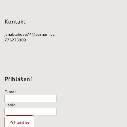
ý
p
i
Kontakt
s
u
janablahova74
@
seznam.cz
776273309
Přihlášení
E-mail
Heslo
Přihlásit se