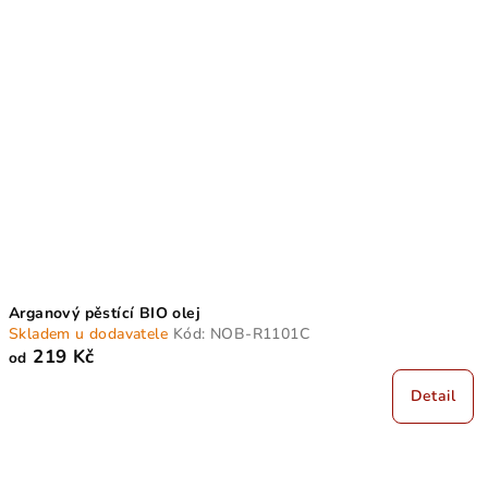
r
p
o
i
d
s
u
p
k
r
t
o
ů
d
u
k
t
Arganový pěstící BIO olej
ů
Skladem u dodavatele
Kód:
NOB-R1101C
219 Kč
od
Detail