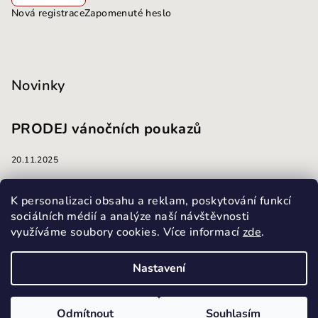
Nová registrace
Zapomenuté heslo
Novinky
PRODEJ vánočních poukazů
20.11.2025
masáže
K personalizaci obsahu a reklam, poskytování funkcí
sociálních médií a analýze naší návštěvnosti
využíváme soubory cookies. Více informací
zde
.
13.10.2025
Nastavení
Copyright 2026
Masážní a kosmetický salon Harmonie
.
Všechna práva vyhrazena.
Upravit nastavení cookies
Odmítnout
Souhlasím