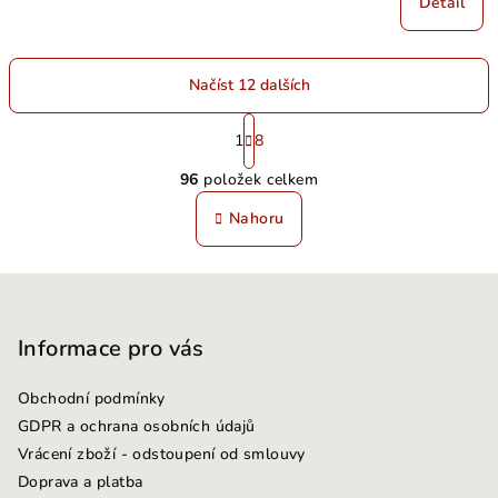
Detail
Načíst 12 dalších
S
t
1
8
O
r
96
položek celkem
á
v
n
l
Nahoru
k
á
o
d
v
Z
a
á
n
á
c
í
í
p
Informace pro vás
p
a
r
Obchodní podmínky
t
v
GDPR a ochrana osobních údajů
í
k
Vrácení zboží - odstoupení od smlouvy
y
Doprava a platba
v