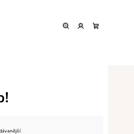
Hledat
Přihlášení
Nákupní
košík
p!
dávanější