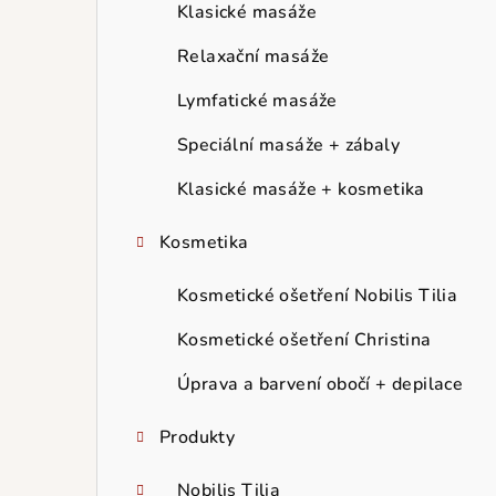
r
Klasické masáže
a
Relaxační masáže
n
Lymfatické masáže
n
Speciální masáže + zábaly
í
Klasické masáže + kosmetika
p
Kosmetika
a
Kosmetické ošetření Nobilis Tilia
n
Kosmetické ošetření Christina
e
Úprava a barvení obočí + depilace
l
Produkty
Nobilis Tilia