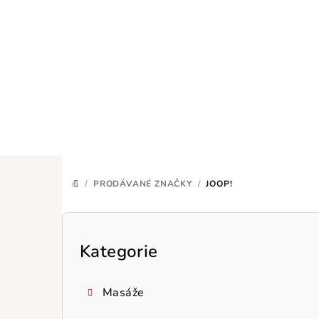
Přejít
na
obsah
/
PRODÁVANÉ ZNAČKY
/
JOOP!
DOMŮ
P
o
Kategorie
Přeskočit
kategorie
s
Masáže
t