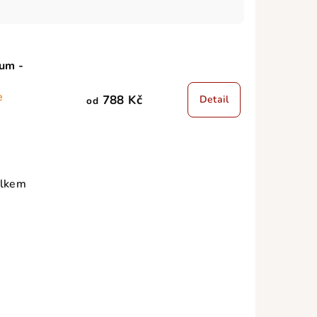
um -
e
788 Kč
Detail
od
elkem