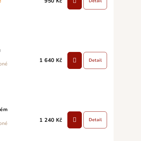
950 Kč
e
Detail
g
1 640 Kč
Detail
pné
rém
1 240 Kč
Detail
pné