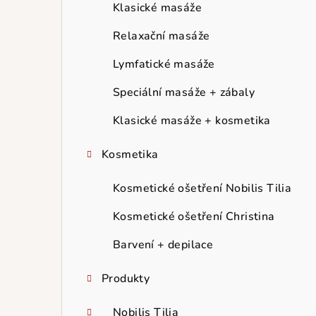
r
Klasické masáže
a
Relaxační masáže
n
Lymfatické masáže
n
Speciální masáže + zábaly
í
Klasické masáže + kosmetika
p
Kosmetika
a
Kosmetické ošetření Nobilis Tilia
n
Kosmetické ošetření Christina
e
Barvení + depilace
l
Produkty
Nobilis Tilia