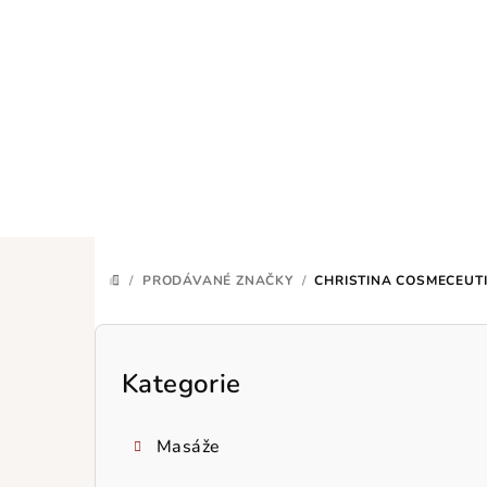
Přejít
na
obsah
/
PRODÁVANÉ ZNAČKY
/
CHRISTINA COSMECEUT
DOMŮ
P
o
Kategorie
Přeskočit
kategorie
s
Masáže
t