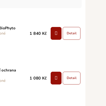
 BioPhyto
1 840 Kč
pné
Detail
í ochrana
1 080 Kč
Detail
pné