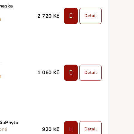
 maska
2 720 Kč
Detail
e
a
1 060 Kč
Detail
e
BioPhyto
920 Kč
pné
Detail