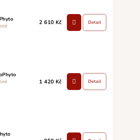
oPhyto
2 610 Kč
Detail
pné
ioPhyto
1 420 Kč
pné
Detail
Phyto