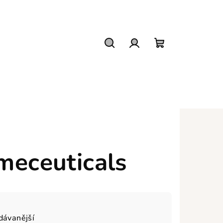
Hledat
Přihlášení
Nákupní
košík
meceuticals
dávanější