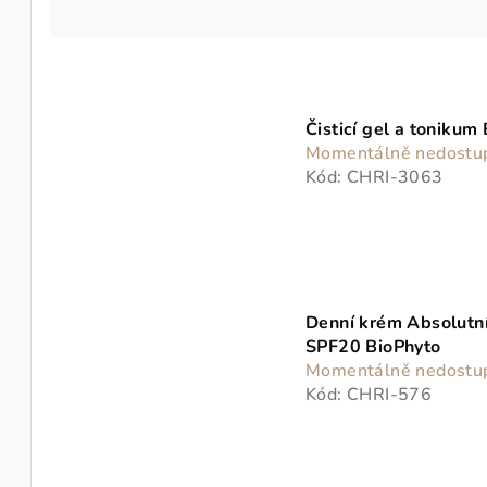
a
z
V
e
ý
n
Čisticí gel a tonikum
p
Momentálně nedostu
í
Kód:
CHRI-3063
i
p
s
r
p
o
r
d
Denní krém Absolutn
SPF20 BioPhyto
o
u
Momentálně nedostu
d
Kód:
CHRI-576
k
u
t