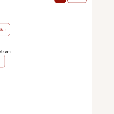
ších
elkem
u