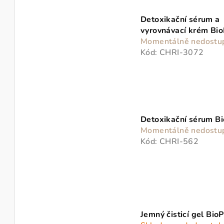
k
ů
t
Detoxikační sérum a
vyrovnávací krém Bi
ů
Momentálně nedostu
Kód:
CHRI-3072
Detoxikační sérum B
Momentálně nedostu
Kód:
CHRI-562
Jemný čisticí gel Bio