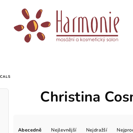
ICALS
Christina Cos
Ř
Abecedně
Nejlevnější
Nejdražší
Nejpro