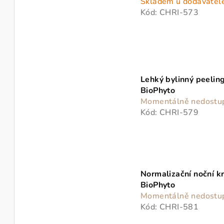
Skladem u dodavatel
Kód:
CHRI-573
Lehký bylinný peelin
BioPhyto
Momentálně nedostu
Kód:
CHRI-579
Normalizační noční k
BioPhyto
Momentálně nedostu
Kód:
CHRI-581