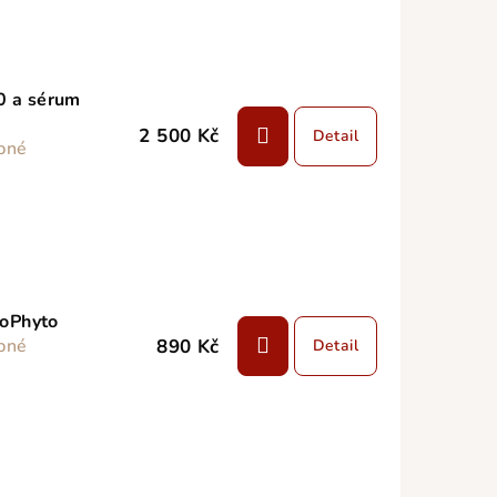
0 a sérum
2 500 Kč
Detail
pné
ioPhyto
890 Kč
pné
Detail