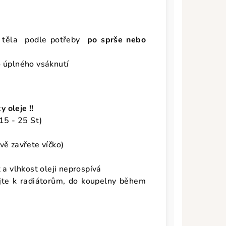
o těla podle potřeby
po sprše nebo
o úplného vsáknutí
 oleje !!
 15 - 25 St)
ivě zavřete víčko)
t a vlhkost oleji neprospívá
jte k radiátorům, do koupelny během