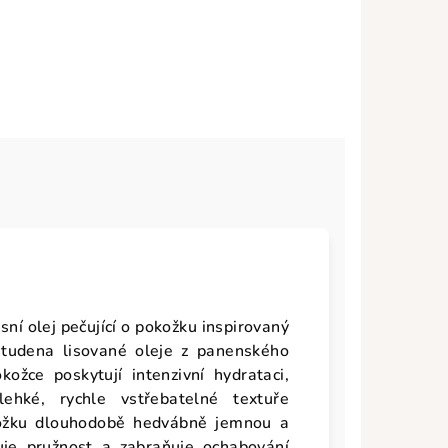
sní olej pečující o pokožku inspirovaný
 studena lisované oleje z panenského
ožce poskytují intenzivní hydrataci,
lehké, rychle vstřebatelné textuře
ožku dlouhodobě hedvábně jemnou a
uje pružnost a zabraňuje ochabování