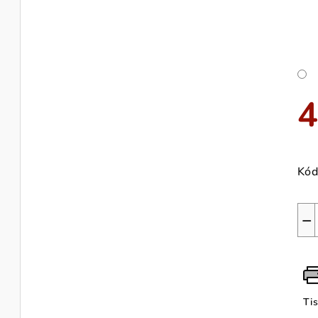
4
Měr
cen
Kód
−
Ti