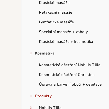
r
Klasické masáže
a
Relaxační masáže
n
Lymfatické masáže
n
Speciální masáže + zábaly
í
Klasické masáže + kosmetika
p
Kosmetika
a
Kosmetické ošetření Nobilis Tilia
n
Kosmetické ošetření Christina
e
Úprava a barvení obočí + depilace
l
Produkty
Nobilis Tilia