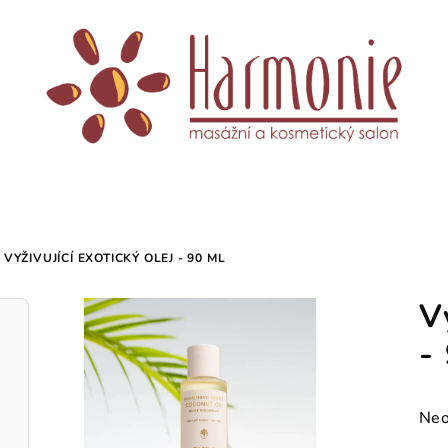
VYŽIVUJÍCÍ EXOTICKÝ OLEJ - 90 ML
V
-
Prů
Neo
hod