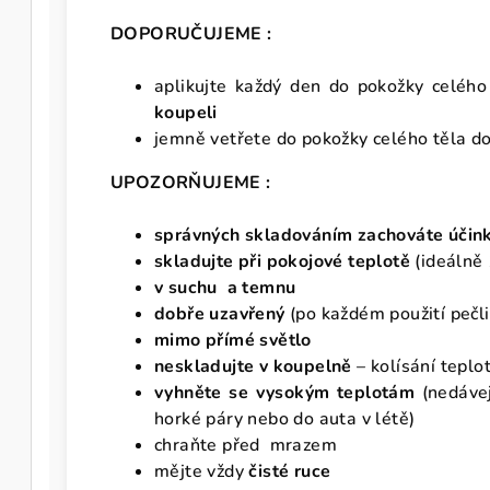
DOPORUČUJEME :
aplikujte každý den do pokožky celéh
koupeli
jemně vetřete do pokožky celého těla d
UPOZORŇUJEME :
správných skladováním zachováte účinky
skladujte při pokojové teplotě
(ideálně
v suchu a temnu
dobře uzavřený
(po každém použití pečl
mimo přímé světlo
neskladujte v koupelně
– kolísání teplo
vyhněte se vysokým teplotám
(nedáve
horké páry nebo do auta v létě)
chraňte před mrazem
mějte vždy
čisté ruce