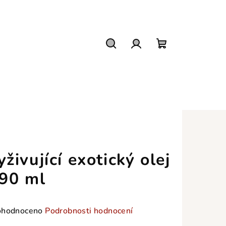
Hledat
Přihlášení
Nákupní
košík
yživující exotický olej
 90 ml
měrné
hodnoceno
Podrobnosti hodnocení
nocení