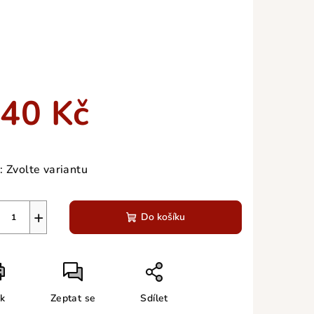
40 Kč
ná
a:
:
Zvolte variantu
+
Do košíku
sk
Zeptat se
Sdílet