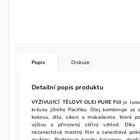
Popis
Diskuze
Detailní popis produktu
VYŽIVUJÍCÍ TĚLOVÝ OLEJ PURE FIJI
je luxu
krásou jižního Pacifiku. Olej kombinuje za
kokosu, dilo, sikeci a makadamie, které pok
výživu a přirozený zářivý vzhled. Díky 
nezanechává mastný film a zanechává pok
pružnou. Podporuje tvorbu kolagenu, zlepš