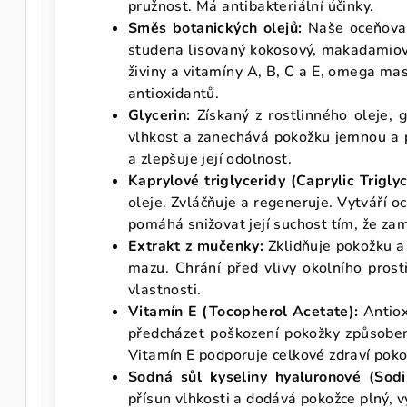
pružnost. Má antibakteriální účinky.
Směs botanických olejů:
Naše oceňova
studena lisovaný kokosový, makadamiový,
živiny a vitamíny A, B, C a E, omega mas
antioxidantů.
Glycerin:
Získaný z rostlinného oleje, g
vlhkost a zanechává pokožku jemnou a p
a zlepšuje její odolnost.
Kaprylové triglyceridy (Caprylic Triglyc
oleje. Zvláčňuje a regeneruje. Vytváří 
pomáhá snižovat její suchost tím, že zam
Extrakt z mučenky:
Zklidňuje pokožku a
mazu. Chrání před vlivy okolního prostř
vlastnosti.
Vitamín E (Tocopherol Acetate):
Antiox
předcházet poškození pokožky způsobe
Vitamín E podporuje celkové zdraví poko
Sodná sůl kyseliny hyaluronové (Sod
přísun vlhkosti a dodává pokožce plný, v