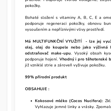
pokožky.
Bohaté složení s vitaminy A, B, C, E a om
podporuje regeneraci pokožky, obnovu bu
vysoušením a nepříznivými vlivy prostředí.
Má MULTIFUNKČNÍ VYUŽITÍ - lze jej využít
olej, olej do koupele nebo jako výživná
odstraňovač make-upu
.
Vysoký obsah kyse
podporuje hojení.
Vhodný i pro těhotenské b
již vzniklé strie a zároveň vyživuje pokožku.
99% přírodní produkt
OBSAHUJE :
Kokosové mléko (Cocos Nucifera):
Zkl
Vyhlazuje jemné linky a vrásky. Zpomalu