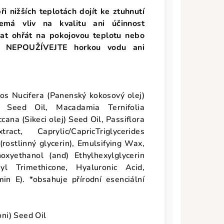
 nižších teplotách dojít ke ztuhnutí
emá vliv na kvalitu ani účinnost
hat ohřát na pokojovou teplotu nebo
y. NEPOUŽÍVEJTE horkou vodu ani
cos Nucifera (Panenský kokosový olej)
) Seed Oil, Macadamia Ternifolia
ana (Sikeci olej) Seed Oil, Passiflora
t, Caprylic/CapricTriglycerides
 (rostlinný glycerin), Emulsifying Wax,
oxyethanol (and) Ethylhexylglycerin
yl Trimethicone, Hyaluronic Acid,
n E). *obsahuje přírodní esenciální
oni) Seed Oil