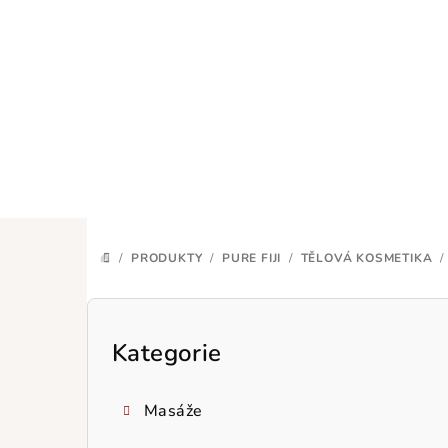
Přejít
na
obsah
/
PRODUKTY
/
PURE FIJI
/
TĚLOVÁ KOSMETIKA
/
DOMŮ
P
o
Kategorie
Přeskočit
kategorie
s
Masáže
t