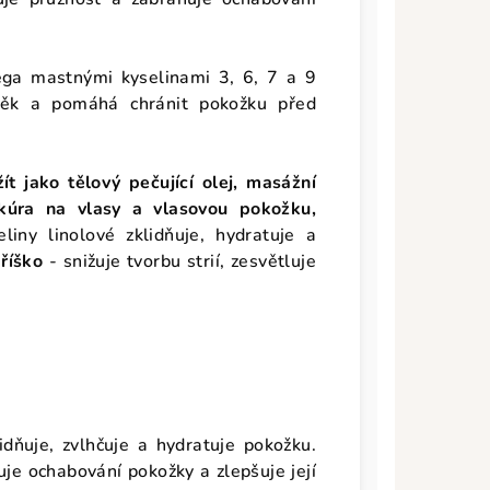
ega mastnými kyselinami 3, 6, 7 a 9
něk a pomáhá chránit pokožku před
 jako tělový pečující olej, masážní
 kúra na vlasy a vlasovou pokožku,
liny linolové zklidňuje, hydratuje a
říško
- snižuje tvorbu strií, zesvětluje
idňuje, zvlhčuje a hydratuje pokožku.
je ochabování pokožky a zlepšuje její