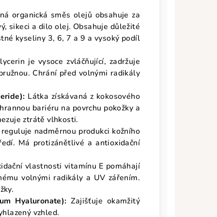
ná organická směs olejů obsahuje za
 sikeci a dilo olej. Obsahuje důležité
tné kyseliny 3, 6, 7 a 9 a vysoký podíl
lycerin je vysoce zvláčňující, zadržuje
ružnou. Chrání před volnými radikály
eride):
Látka získávaná z kokosového
ochrannou bariéru na povrchu pokožky a
ezuje ztrátě vlhkosti.
 reguluje nadměrnou produkci kožního
edí. Má protizánětlivé a antioxidační
idační vlastnosti vitamínu E pomáhají
nému volnými radikály a UV zářením.
žky.
ium Hyaluronate):
Zajišťuje okamžitý
yhlazený vzhled.