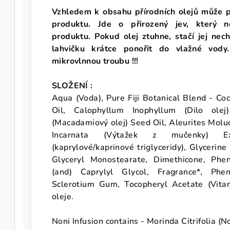
Vzhledem k obsahu přírodních olejů může při
produktu. Jde o přirozený jev, který n
produktu. Pokud olej ztuhne, stačí jej nec
lahvičku krátce ponořit do vlažné vod
mikrovlnnou troubu !!!
SLOŽENÍ :
Aqua (Voda), Pure Fiji Botanical Blend - Co
Oil, Calophyllum Inophyllum (Dilo olej
(Macadamiový olej) Seed Oil, Aleurites Molucc
Incarnata (Výtažek z mučenky) Extrac
(kaprylové/kaprinové triglyceridy), Glycerine
Glyceryl Monostearate, Dimethicone, Phen
(and) Caprylyl Glycol, Fragrance*, Phen
Sclerotium Gum, Tocopheryl Acetate (Vitami
oleje.
Noni Infusion contains - Morinda Citrifolia (N