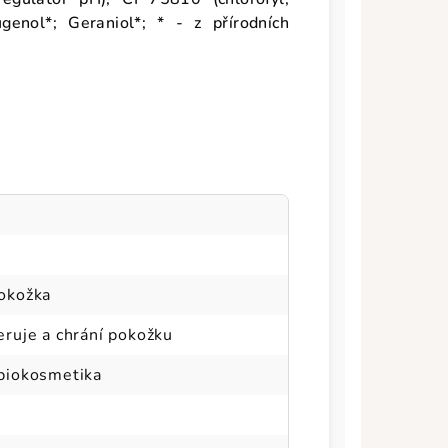
ugenol*; Geraniol*; * - z přírodních
pokožka
neruje a chrání pokožku
 biokosmetika