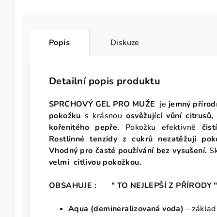
Popis
Diskuze
Detailní popis produktu
SPRCHOVÝ GEL PRO MUŽE
je
jemný přírod
pokožku
s krásnou
osvěžující vůní citrusů
kořenitého pepře.
Pokožku efektivně
čis
Rostlinné tenzidy z cukrů nezatěžují pok
Vhodný pro časté používání bez vysušení.
S
velmi citlivou pokožkou.
OBSAHUJE : " TO NEJLEPŠÍ Z PŘÍRODY
Aqua (demineralizovaná voda)
– základ