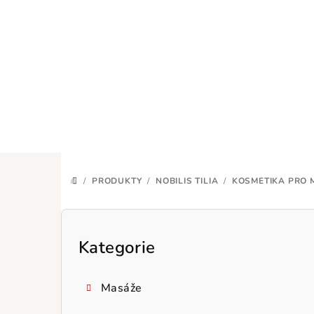
Přejít
na
obsah
/
PRODUKTY
/
NOBILIS TILIA
/
KOSMETIKA PRO 
DOMŮ
P
o
Kategorie
Přeskočit
kategorie
s
Masáže
t