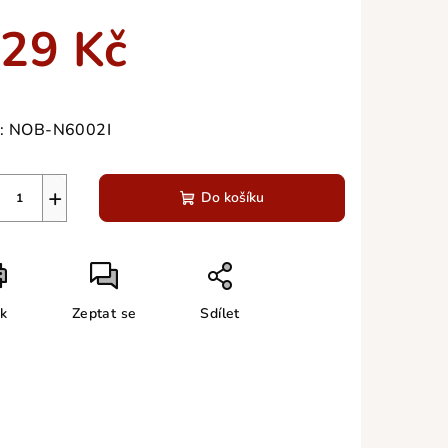
duktu
29 Kč
ná
a:
:
NOB-N6002I
zdiček.
+
Do košíku
sk
Zeptat se
Sdílet