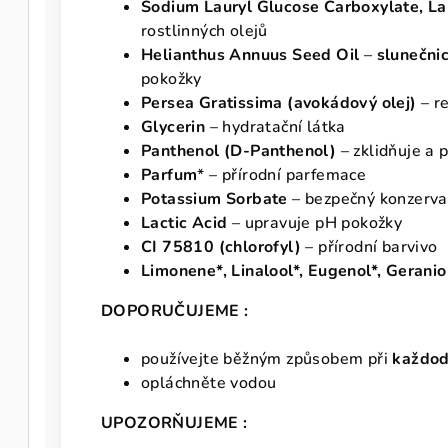
Sodium Lauryl Glucose Carboxylate, La
rostlinných olejů
Helianthus Annuus Seed Oil
–
slunečnic
pokožky
Persea Gratissima (avokádový olej)
– r
Glycerin
– hydratační látka
Panthenol (D-Panthenol)
– zklidňuje a 
Parfum
* – přírodní parfemace
Potassium Sorbate
– bezpečný konzerva
Lactic Acid
– upravuje pH pokožky
CI 75810 (chlorofyl)
– přírodní barvivo
Limonene*, Linalool*, Eugenol*, Geranio
DOPORUČUJEME :
používejte běžným způsobem při
každod
opláchněte vodou
UPOZORŇUJEME :