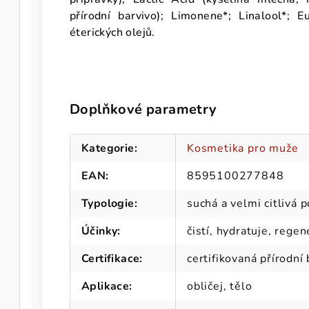
přírodní barvivo); Limonene*; Linalool*; E
éterických olejů.
Doplňkové parametry
Kategorie
:
Kosmetika pro muže
EAN
:
8595100277848
Typologie
:
suchá a velmi citlivá 
Účinky
:
čistí, hydratuje, rege
Certifikace
:
certifikovaná přírodní
Aplikace
:
obličej, tělo