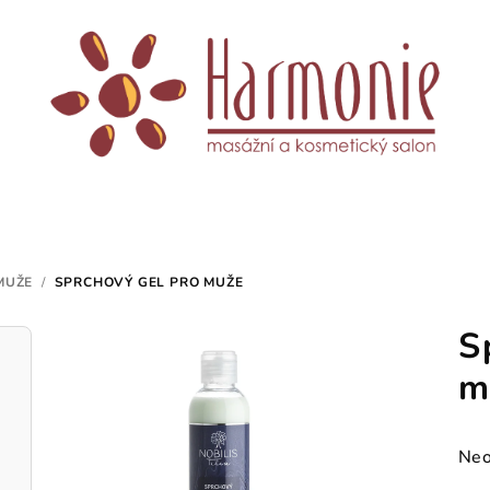
MUŽE
/
SPRCHOVÝ GEL PRO MUŽE
S
m
Prů
Neo
hod