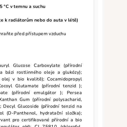
5 °C v
temnu a suchu
e k radiátorům nebo do auta v létě)
hraňte před přístupem vzduchu
uryl Glucose Carboxylate (přírodní
na bázi rostlinného oleje a glukózy);
olej v bio kvalitě); Cocamidopropyl
ocoyl Glutamate (přírodní tenzid );
oate (přírodní emulgátor ); Persea
 Xanthan Gum (přírodní polysacharid,
; Decyl Glucoside (přírodní tenzid na
ol (D-Panthenol, hydratační složka);
ant pro certifikované přírodní a bio
regulátor pH); CI 75810 (chlorofyl,