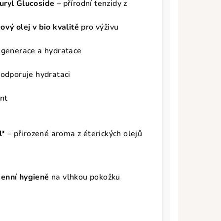
uryl Glucoside
– přírodní tenzidy z
ový olej v bio kvalitě
pro výživu
egenerace a hydratace
podporuje hydrataci
nt
l*
– přirozené aroma z éterických olejů
enní hygieně
na vlhkou pokožku