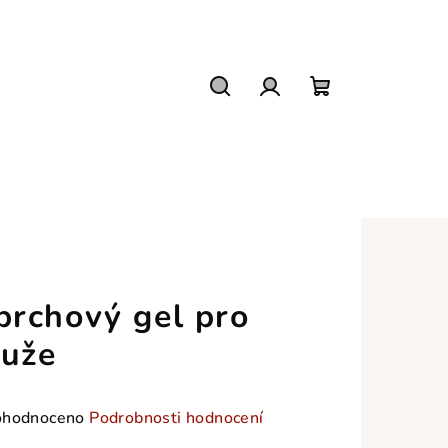
Hledat
Přihlášení
Nákupní
košík
prchový gel pro
uže
měrné
hodnoceno
Podrobnosti hodnocení
nocení