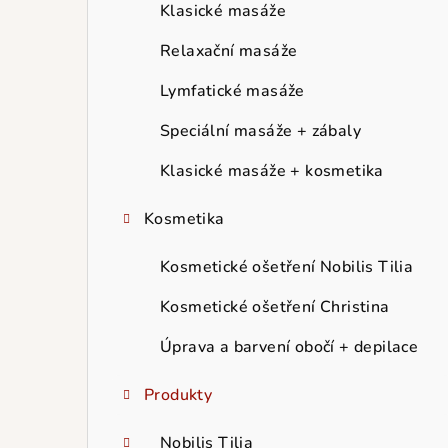
r
Klasické masáže
a
Relaxační masáže
n
Lymfatické masáže
n
Speciální masáže + zábaly
í
Klasické masáže + kosmetika
p
Kosmetika
a
Kosmetické ošetření Nobilis Tilia
n
Kosmetické ošetření Christina
e
Úprava a barvení obočí + depilace
l
Produkty
Nobilis Tilia