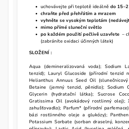
uchovávejte při teplotě ideálně
do 15–2
chraňte před
přehřátím a mrazem
vyhněte se vysokým teplotám
(nedávejt
mimo přímé sluneční světlo
po každém použití pečlivě uzavřete
– c
(zabráníte oxidaci účinných látek)
SLOŽENÍ :
Aqua (demineralizovaná voda); Sodium La
tenzid); Lauryl Glucoside (přírodní tenzid 
Helianthus Annuus Seed Oil (slunečnicový 
Betaine (jemný tenzid, pěnidlo); Sodium C
Glycerin (hydratační látka); Sucrose Coc
Gratissima Oil (avokádový rostlinný olej);
zahušťovadlo); Parfum* (přírodní parfemace)
bázi rostlinného oleje a glukózy); Panthen
Potassium Sorbate (sorban draselný, konzerv
přípravky); Lactic Acid (kyselina mléčná, 