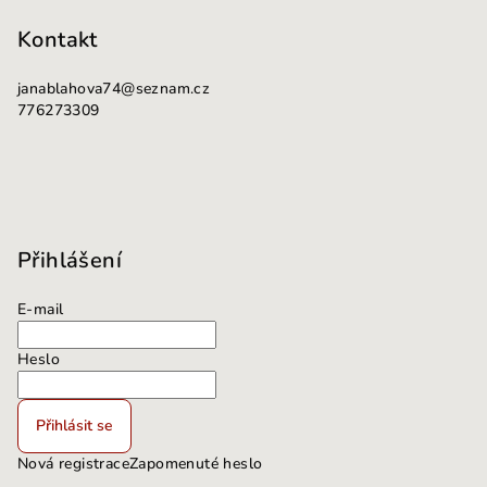
Kontakt
janablahova74
@
seznam.cz
776273309
Přihlášení
E-mail
Heslo
Přihlásit se
Nová registrace
Zapomenuté heslo