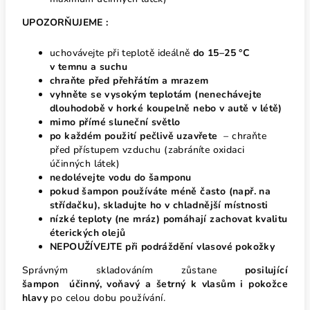
UPOZORŇUJEME :
uchovávejte při teplotě ideálně
do 15–25 °C
v
temnu a suchu
chraňte před
přehřátím a mrazem
vyhněte se vysokým teplotám
(nenechávejte
dlouhodobě v horké koupelně nebo v autě v létě)
mimo přímé sluneční světlo
po každém použití pečlivě uzavřete
– chraňte
před přístupem vzduchu (zabráníte oxidaci
účinných látek)
nedolévejte vodu do šamponu
pokud šampon používáte méně často (např. na
střídačku), skladujte ho v chladnější místnosti
nízké teploty (ne mráz) pomáhají zachovat kvalitu
éterických olejů
NEPOUŽÍVEJTE při podráždění vlasové pokožky
Správným skladováním zůstane
posilující
šampon
účinný, voňavý a šetrný k vlasům i pokožce
hlavy
po celou dobu používání.