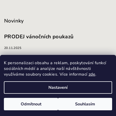
Novinky
PRODEJ vánočních poukazů
20.11.2025
masáže
K personalizaci obsahu a reklam, poskytování funkcí
sociálních médií a analýze naší návštěvnosti
využíváme soubory cookies. Více informací
zde
.
13.10.2025
Nastavení
Copyright 2026
Masážní a kosmetický salon Harmonie
.
Všechna práva vyhrazena.
Upravit nastavení cookies
Odmítnout
Souhlasím
Vytvořil Shoptet