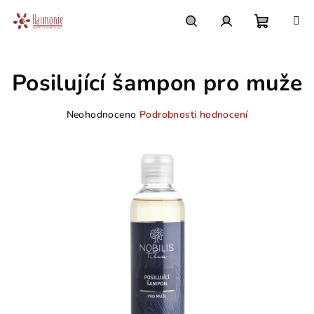
Přejít
na
obsah
Nákupn
Hledat
Přihlášení
Posilující šampon pro muže
košík
Průměrné
Neohodnoceno
Podrobnosti hodnocení
hodnocení
produktu
je
0,0
z
5
hvězdiček.