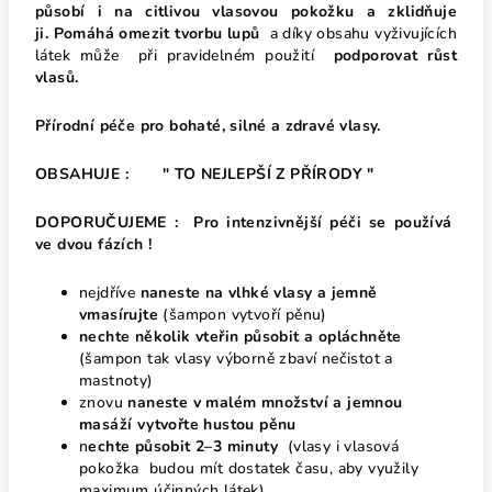
působí i na citlivou vlasovou pokožku a zklidňuje
ji.
Pomáhá omezit tvorbu lupů
a díky obsahu vyživujících
látek může při pravidelném použití
podporovat růst
vlasů.
Přírodní péče pro bohaté, silné a zdravé vlasy.
OBSAHUJE : " TO NEJLEPŠÍ Z PŘÍRODY "
DOPORUČUJEME : Pro intenzivnější péči se používá
ve dvou fázích !
nejdříve
naneste na vlhké vlasy a jemně
vmasírujte
(šampon vytvoří pěnu)
nechte několik vteřin působit a opláchněte
(
šampon tak vlasy výborně zbaví nečistot a
mastnoty)
znovu
naneste v malém množství a jemnou
masáží vytvořte hustou pěnu
n
echte působit 2–3 minuty
(vlasy i vlasová
pokožka budou mít dostatek času, aby využily
maximum účinných látek)