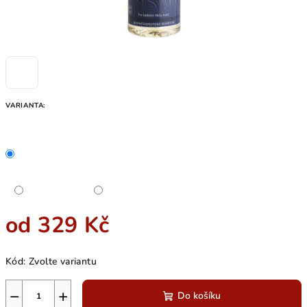
VARIANTA:
od
329 Kč
Měrná
Kód:
Zvolte variantu
cena:
−
+
Do košíku