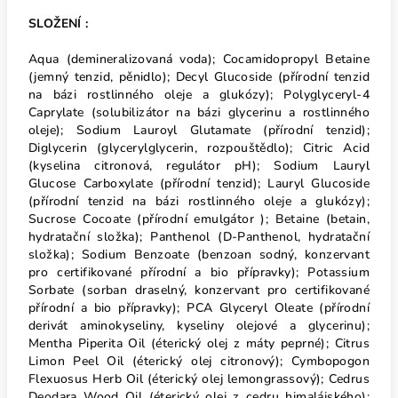
SLOŽENÍ :
Aqua (demineralizovaná voda); Cocamidopropyl Betaine
(jemný tenzid, pěnidlo); Decyl Glucoside (přírodní tenzid
na bázi rostlinného oleje a glukózy); Polyglyceryl-4
Caprylate (solubilizátor na bázi glycerinu a rostlinného
oleje); Sodium Lauroyl Glutamate (přírodní tenzid);
Diglycerin (glycerylglycerin, rozpouštědlo); Citric Acid
(kyselina citronová, regulátor pH); Sodium Lauryl
Glucose Carboxylate (přírodní tenzid); Lauryl Glucoside
(přírodní tenzid na bázi rostlinného oleje a glukózy);
Sucrose Cocoate (přírodní emulgátor ); Betaine (betain,
hydratační složka); Panthenol (D-Panthenol, hydratační
složka); Sodium Benzoate (benzoan sodný, konzervant
pro certifikované přírodní a bio přípravky); Potassium
Sorbate (sorban draselný, konzervant pro certifikované
přírodní a bio přípravky); PCA Glyceryl Oleate (přírodní
derivát aminokyseliny, kyseliny olejové a glycerinu);
Mentha Piperita Oil (éterický olej z máty peprné); Citrus
Limon Peel Oil (éterický olej citronový); Cymbopogon
Flexuosus Herb Oil (éterický olej lemongrassový); Cedrus
Deodara Wood Oil (éterický olej z cedru himalájského);