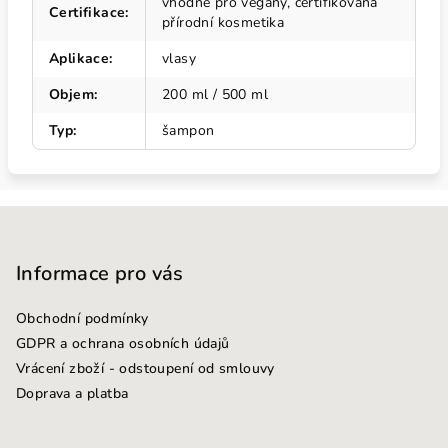
vhodné pro vegany, certifikovaná
Certifikace
:
přírodní kosmetika
Aplikace
:
vlasy
Objem
:
200 ml / 500 ml
Typ
:
šampon
Z
á
p
Informace pro vás
a
Obchodní podmínky
t
GDPR a ochrana osobních údajů
í
Vrácení zboží - odstoupení od smlouvy
Doprava a platba