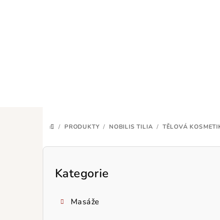
Přejít
na
obsah
/
PRODUKTY
/
NOBILIS TILIA
/
TĚLOVÁ KOSMETI
DOMŮ
P
o
Kategorie
Přeskočit
kategorie
s
Masáže
t