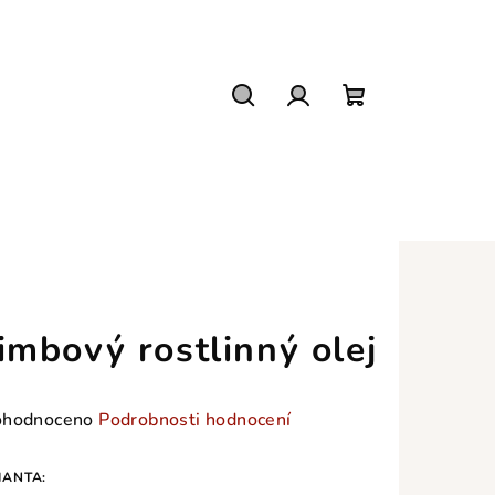
Hledat
Přihlášení
Nákupní
košík
imbový rostlinný olej
měrné
hodnoceno
Podrobnosti hodnocení
nocení
duktu
IANTA: