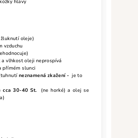
kožky hlavy
 žluknutí oleje)
em vzduchu
nehodnocuje)
t a vlhkost oleji neprospívá
a přímém slunci
(tuhnutí
neznamená zkažení -
je to
ě cca 30-40 St.
(ne horké) a olej se
na)