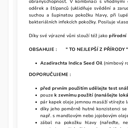
obranyschopnost. V kombinaci s vhodnými ét
oděrek a štípanců (uklidňuje svědění a zarud
suchou a šupinatou pokožku hlavy, při lup
bakteriálních infekcích pokožky. Posiluje vla
Díky své výrazné vůni slouží též jako
přírodní
OBSAHUJE : " TO NEJLEPŠÍ Z PŘÍRODY
Azadirachta Indica Seed Oil
(nimbový ro
DOPORUČUJEME :
před prvním použitím udělejte test sná
pouze
k zevnímu použití (nanášejte lok
pár kapek oleje jemnou masáží vtírejte 
díky jeho poměrně hutné konzistenci se
např. s mandlovým nebo jojobovým olej
zábal na pokožku hlavy (nařeďte, ne