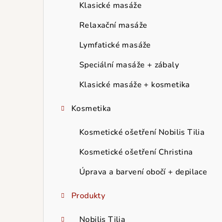
r
Klasické masáže
a
Relaxační masáže
n
Lymfatické masáže
n
Speciální masáže + zábaly
í
Klasické masáže + kosmetika
p
Kosmetika
a
Kosmetické ošetření Nobilis Tilia
n
Kosmetické ošetření Christina
e
Úprava a barvení obočí + depilace
l
Produkty
Nobilis Tilia