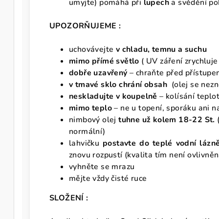
umyjte) pomáhá při
lupech
a svědění po
UPOZORŇUJEME :
uchovávejte
v
chladu, temnu a suchu
mimo přímé světlo
( UV záření zrychluje
dobře uzavřený
– chraňte před přístup
v tmavé sklo chrání obsah
(olej se nez
neskladujte v koupelně
– kolísání teplo
mimo teplo
– ne u topení, sporáku ani n
nimbový olej
tuhne už kolem 18-22 St.
normální)
lahvičku
postavte do teplé vodní lázn
znovu rozpustí (kvalita tím není ovlivně
vyhněte se mrazu
mějte vždy čisté ruce
SLOŽENÍ :