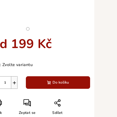
zdiček.
od
199 Kč
ná
a:
:
Zvolte variantu
+
Do košíku
sk
Zeptat se
Sdílet