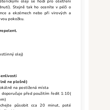
erickými oleji se hodí pro ošetření
nutí). Stejně tak ho oceníte v péči o
énce a ekzémech nebo při virových a
sovou pokožku.
 repelent.
 "
stlinný olej)
šenlivosti
álně ne plošně)
lokálně na postižená místa
 doporučuje před použitím ředit 1:10(
em)
chejte působit cca 20 minut, poté