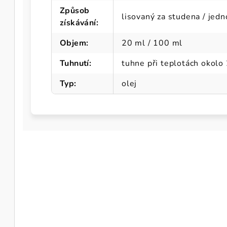
Způsob
lisovaný za studena / jed
získávání
:
Objem
:
20 ml / 100 ml
Tuhnutí
:
tuhne při teplotách okolo 
Typ
:
olej