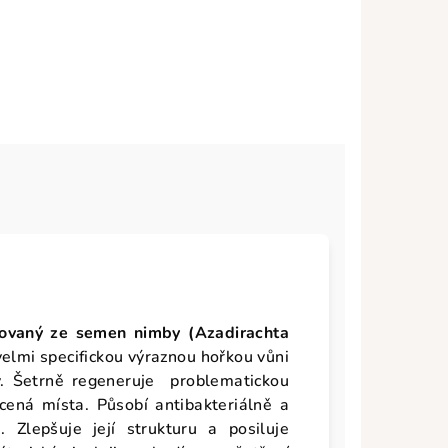
isovaný ze semen nimby (Azadirachta
elmi specifickou výraznou hořkou vůni
ný. Šetrně regeneruje problematickou
ícená místa. P
ůsobí antibakteriálně a
 Zlepšuje její strukturu a posiluje