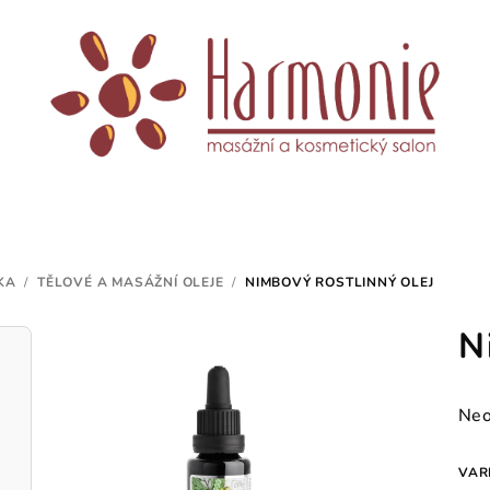
KA
/
TĚLOVÉ A MASÁŽNÍ OLEJE
/
NIMBOVÝ ROSTLINNÝ OLEJ
N
Prů
Neo
hod
pro
VAR