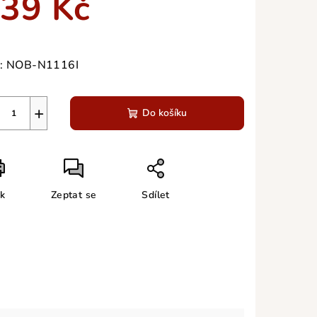
39 Kč
ná
a:
:
NOB-N1116I
zdiček.
+
Do košíku
sk
Zeptat se
Sdílet