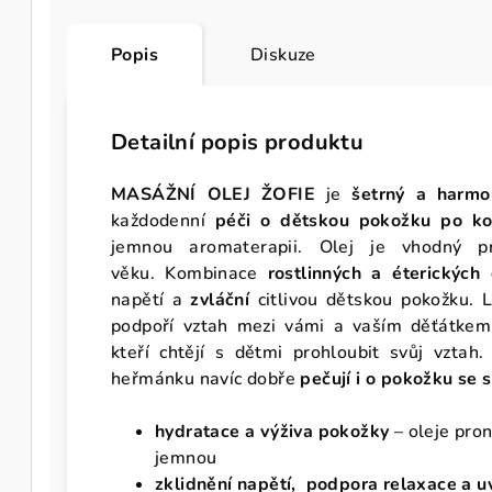
Popis
Diskuze
Detailní popis produktu
MASÁŽNÍ OLEJ ŽOFIE
je
šetrný a harmon
každodenní
péči o dětskou pokožku po ko
jemnou aromaterapii. Olej je vhodný 
věku.
Kombinace
rostlinných a éterických 
napětí a
zvláční
citlivou dětskou pokožku.
podpoří vztah mezi vámi a vaším děťátke
kteří chtějí s dětmi prohloubit svůj vztah.
heřmánku navíc dobře
pečují i o pokožku se
hydratace a výživa pokožky
– oleje pron
jemnou
zklidnění napětí,
podpora relaxace a u