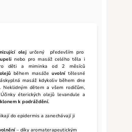
izující olej
určený především pro
upeli
nebo pro masáž celého těla i
pro děti a miminka od 2 měsíců
olejů
během masáže
uvolní
tělesné
 Láskyplná masáž kdykoliv během dne
m. Neklidným dětem a všem rodičům,
 Účinky éterických olejů levandule a
 sklonem k podráždění.
ikají do epidermis a zanechávají ji
volnění
– díky aromaterapeutickým