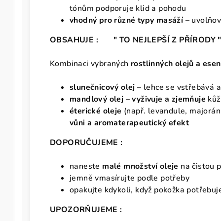
tónům podporuje klid a pohodu
vhodný pro různé typy masáží
– uvolňov
OBSAHUJE : " TO NEJLEPŠÍ Z PŘÍRODY 
Kombinaci vybraných
rostlinných olejů a esen
slunečnicový olej
– lehce se vstřebává 
mandlový olej
–
vyživuje a zjemňuje
kůž
éterické oleje
(např. levandule, majorán
vůni a aromaterapeutický efekt
DOPORUČUJEME :
naneste
malé množství oleje
na čistou 
jemně vmasírujte podle potřeby
opakujte kdykoli, když pokožka potřebuj
UPOZORŇUJEME :