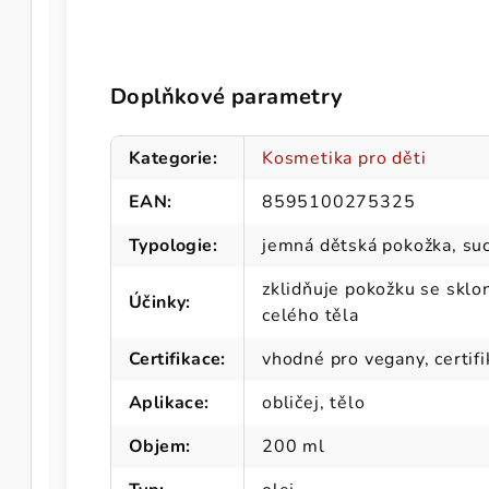
Doplňkové parametry
Kategorie
:
Kosmetika pro děti
EAN
:
8595100275325
Typologie
:
jemná dětská pokožka, such
zklidňuje pokožku se sklo
Účinky
:
celého těla
Certifikace
:
vhodné pro vegany, certif
Aplikace
:
obličej, tělo
Objem
:
200 ml