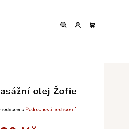
Hledat
Přihlášení
Nákupní
košík
asážní olej Žofie
měrné
hodnoceno
Podrobnosti hodnocení
nocení
duktu