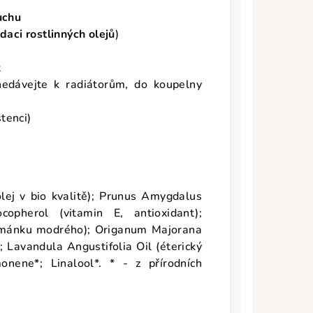
uchu
daci rostlinných olejů
)
ot
edávejte k radiátorům, do koupelny
tenci)
lej v bio kvalitě); Prunus Amygdalus
copherol (vitamin E, antioxidant);
eřmánku modrého); Origanum Majorana
; Lavandula Angustifolia Oil (éterický
onene*; Linalool*. * - z přírodních