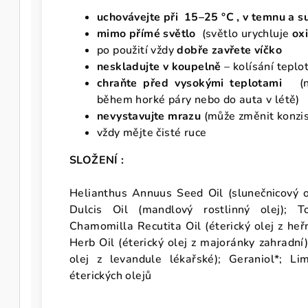
uchovávejte při 15–25 °C , v temnu a s
mimo přímé světlo
(světlo urychluje
oxi
po použití vždy
dobře zavřete víčko
neskladujte v koupelně
– kolísání tepl
chraňte před vysokými teplotami
(n
během horké páry nebo do auta v létě)
nevystavujte mrazu
(může změnit konzis
vždy mějte čisté ruce
SLOŽENÍ :
Helianthus Annuus Seed Oil (slunečnicový o
Dulcis Oil (mandlový rostlinný olej); To
Chamomilla Recutita Oil (éterický olej z h
Herb Oil (éterický olej z majoránky zahradní)
olej z levandule lékařské); Geraniol*; Lim
éterických olejů