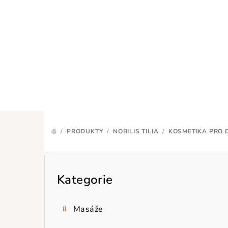
Přejít
na
obsah
/
PRODUKTY
/
NOBILIS TILIA
/
KOSMETIKA PRO D
DOMŮ
P
o
Kategorie
Přeskočit
kategorie
s
Masáže
t