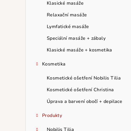
r
Klasické masáže
a
Relaxační masáže
n
Lymfatické masáže
n
Speciální masáže + zábaly
í
Klasické masáže + kosmetika
p
Kosmetika
a
Kosmetické ošetření Nobilis Tilia
n
Kosmetické ošetření Christina
e
Úprava a barvení obočí + depilace
l
Produkty
Nobilis Tilia