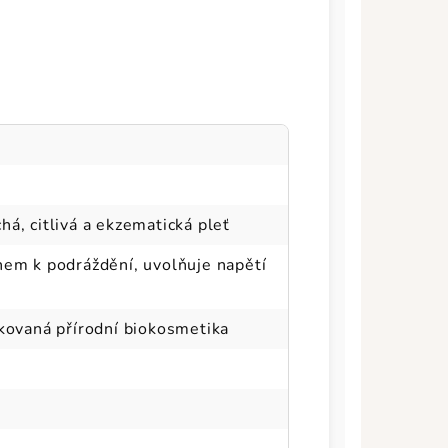
á, citlivá a ekzematická pleť
nem k podráždění, uvolňuje napětí
ikovaná přírodní biokosmetika