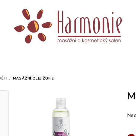
ĚTI
/
MASÁŽNÍ OLEJ ŽOFIE
M
Prů
Neo
hod
pro