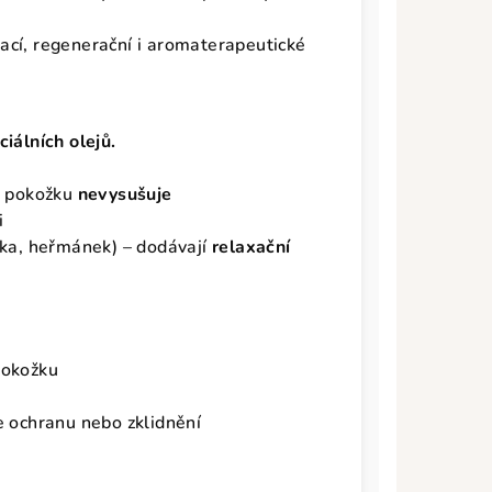
ací, regenerační i aromaterapeutické
"
ciálních olejů.
a pokožku
nevysušuje
i
ka, heřmánek) – dodávají
relaxační
pokožku
e ochranu nebo zklidnění