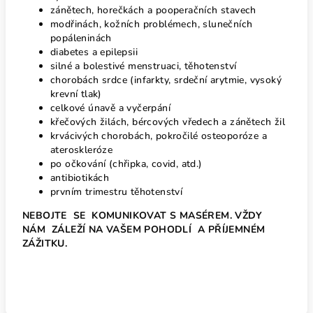
zánětech, horečkách a pooperačních stavech
modřinách, kožních problémech, slunečních
popáleninách
diabetes a epilepsii
silné a bolestivé menstruaci, těhotenství
chorobách srdce (infarkty, srdeční arytmie, vysoký
krevní tlak)
celkové únavě a vyčerpání
křečových žilách, bércových vředech a zánětech žil
krvácivých chorobách, pokročilé osteoporóze a
ateroskleróze
po očkování (chřipka, covid, atd.)
antibiotikách
prvním trimestru těhotenství
NEBOJTE SE KOMUNIKOVAT S MASÉREM.
VŽDY
NÁM ZÁLEŽÍ NA VAŠEM POHODLÍ A PŘÍJEMNÉM
ZÁŽITKU.