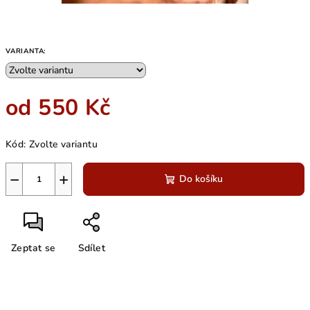
VARIANTA:
od
550 Kč
Měrná
Kód:
Zvolte variantu
cena:
−
+
Do košíku
Zeptat se
Sdílet