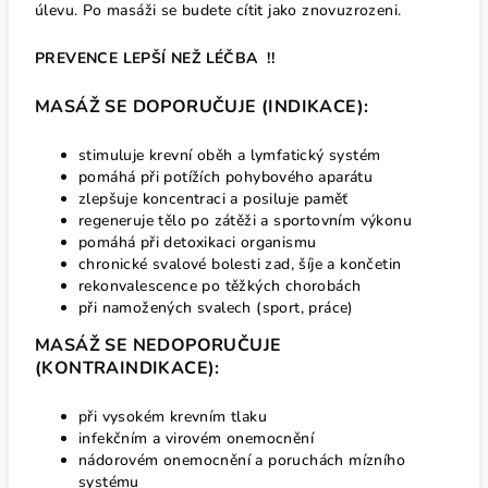
úlevu. Po masáži se budete cítit jako znovuzrozeni.
PREVENCE LEPŠÍ NEŽ LÉČBA !!
MASÁŽ SE DOPORUČUJE (INDIKACE):
stimuluje krevní oběh a lymfatický systém
pomáhá při potížích pohybového aparátu
zlepšuje koncentraci a posiluje paměť
regeneruje tělo po zátěži a sportovním výkonu
pomáhá při detoxikaci organismu
chronické svalové bolesti zad, šíje a končetin
rekonvalescence po těžkých chorobách
při namožených svalech (sport, práce)
MASÁŽ SE NEDOPORUČUJE
(KONTRAINDIKACE):
při vysokém krevním tlaku
infekčním a virovém onemocnění
nádorovém onemocnění a poruchách mízního
systému