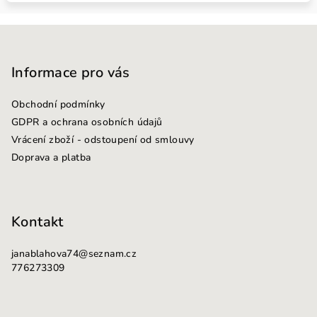
Z
á
p
Informace pro vás
a
Obchodní podmínky
t
GDPR a ochrana osobních údajů
í
Vrácení zboží - odstoupení od smlouvy
Doprava a platba
Kontakt
janablahova74
@
seznam.cz
776273309