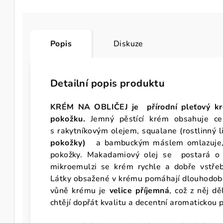
Popis
Diskuze
Detailní popis produktu
KRÉM NA OBLIČEJ je
přírodní pleťový k
pokožku.
Jemný pěstící krém obsahuje ce
s rakytníkovým olejem, squalane
(rostlinný l
pokožky)
a bambuckým máslem omlazuje, r
pokožky. Makadamiový olej se postará o h
mikroemulzi se krém rychle a dobře vstře
Látky obsažené v krému pomáhají dlouhodobě 
vůně krému je
velice příjemná
, což z něj dě
chtějí dopřát kvalitu a decentní aromatickou 