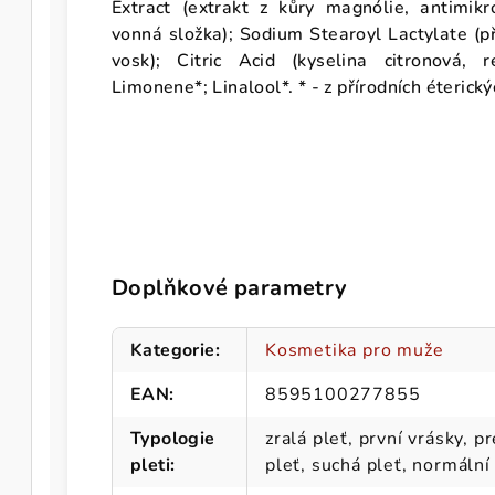
Extract (extrakt z kůry magnólie, antimikro
vonná složka); Sodium Stearoyl Lactylate (př
vosk); Citric Acid (kyselina citronová, 
Limonene*; Linalool*. * - z přírodních éterický
Doplňkové parametry
Kategorie
:
Kosmetika pro muže
EAN
:
8595100277855
Typologie
zralá pleť, první vrásky, 
pleti
:
pleť, suchá pleť, normální 