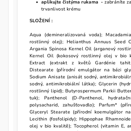
aplikujte
čistýma rukama
-
zabráníte z
trvanlivost krému
SLOŽENÍ :
Aqua (demineralizovaná voda); Macadamia
rostlinný olej); Helianthus Annuus Seed Oi
Argania Spinosa Kernel Oil (arganový rostlin
Kernel Oil (kokosový rostlinný olej v bio 
Extract (extrakt z květů Gardénie tahit
Distearate (přírodní emulgátor na bázi glyc
Sodium Anisate (anisát sodný, antimikrobiáln
sodný, antimikrobiální látka); Glycerin (hyd
rostlinný lipid); Butyrospermum Parkii Butter
tuk); Panthenol (D-Panthenol, hydratač
polysacharid, zahušťovadlo); Parfum* (přír
Glyceryl Stearate (přírodní koemulgátor na 
Lecithin (fosfolipidy); Hippophae Rhamnoides
olej v bio kvalitě); Tocopherol (vitamin E, a