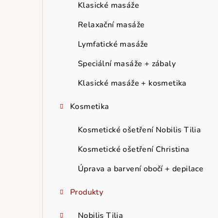
r
Klasické masáže
a
Relaxační masáže
n
Lymfatické masáže
n
Speciální masáže + zábaly
í
Klasické masáže + kosmetika
p
Kosmetika
a
Kosmetické ošetření Nobilis Tilia
n
Kosmetické ošetření Christina
e
Úprava a barvení obočí + depilace
l
Produkty
Nobilis Tilia