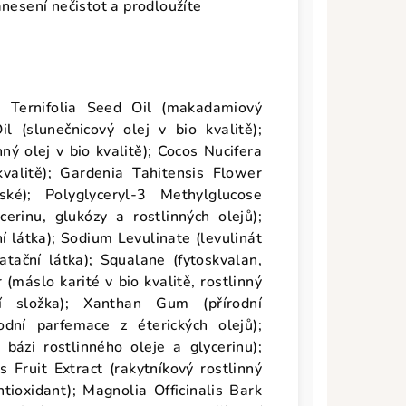
anesení nečistot a prodloužíte
 Ternifolia Seed Oil (makadamiový
l (slunečnicový olej v bio kvalitě);
ný olej v bio kvalitě); Cocos Nucifera
kvalitě); Gardenia Tahitensis Flower
ské); Polyglyceryl-3 Methylglucose
erinu, glukózy a rostlinných olejů);
í látka); Sodium Levulinate (levulinát
ratační látka); Squalane (fytoskvalan,
 (máslo karité v bio kvalitě, rostlinný
ní složka); Xanthan Gum (přírodní
odní parfemace z éterických olejů);
bázi rostlinného oleje a glycerinu);
 Fruit Extract (rakytníkový rostlinný
ntioxidant); Magnolia Officinalis Bark