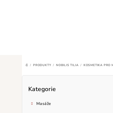
Přejít
na
obsah
/
PRODUKTY
/
NOBILIS TILIA
/
KOSMETIKA PRO 
DOMŮ
P
o
Kategorie
Přeskočit
kategorie
s
Masáže
t