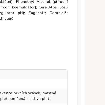
biální); Phenethyl Alcohol (přírodní
írodní koemulgátor); Cera Alba (včelí
regulátor pH); Eugenol*; Geraniol*;
ch olejů
prevence prvních vrásek, mastná
pleť, smíšená a citlivá pleť