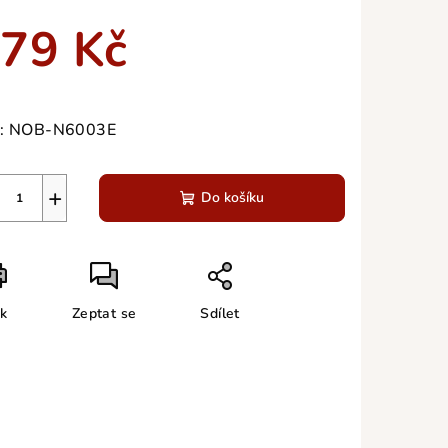
duktu
79 Kč
ná
a:
:
NOB-N6003E
zdiček.
+
Do košíku
sk
Zeptat se
Sdílet