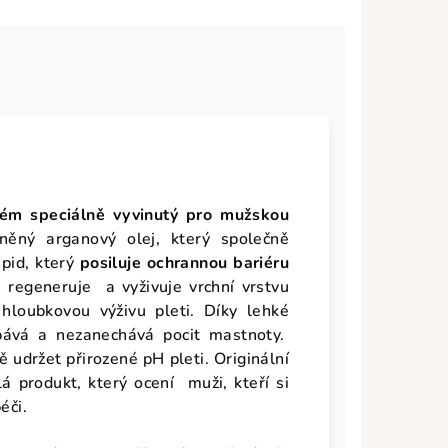
rém speciálně vyvinutý pro mužskou
něný arganový olej, který společně
ipid, který
posiluje ochrannou bariéru
egeneruje a vyživuje vrchní vrstvu
loubkovou výživu pleti. Díky lehké
bává a nezanechává pocit mastnoty.
udržet přirozené pH pleti. Originální
lá produkt, který ocení muži, kteří si
péči.