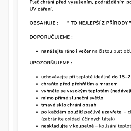
Pleť chrání před vysušením, podrážděním po
UV záření.
OBSAHUJE : " TO NEJLEPŠÍ Z PŘÍRODY 
DOPORUČUJEME :
nanášejte ráno i večer
na čistou pleť obl
UPOZORŇUJEME :
uchovávejte při teplotě ideálně
do 15–2
chraňte před
přehřátím a mrazem
vyhněte se vysokým teplotám
(nedávejt
mimo přímé sluneční světlo
tmavé sklo chrání obsah
po každém použití pečlivě uzavřete
– c
(zabráníte oxidaci účinných látek)
neskladujte v koupelně
– kolísání teplo