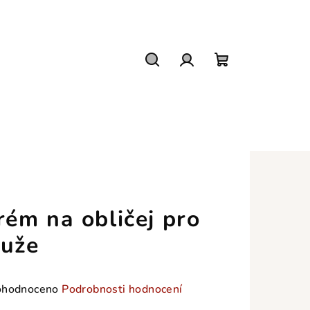
Hledat
Přihlášení
Nákupní
košík
rém na obličej pro
uže
měrné
hodnoceno
Podrobnosti hodnocení
nocení