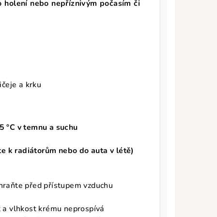
 holení nebo nepříznivým počasím či
"
ičeje a krku
5 °C v
temnu a suchu
e k radiátorům nebo do auta v létě)
hraňte před přístupem vzduchu
t a vlhkost krému neprospívá