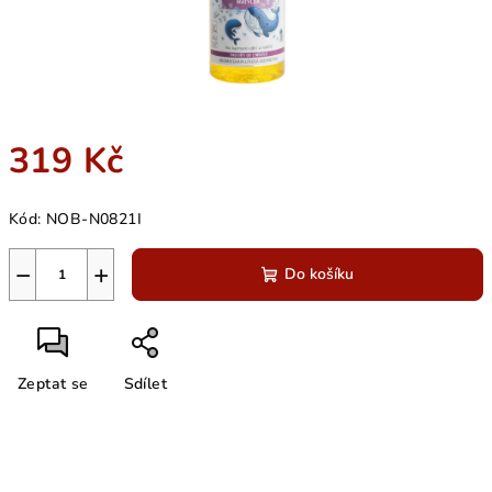
319 Kč
Měrná
Kód:
NOB-N0821I
cena:
−
+
Do košíku
Zeptat se
Sdílet