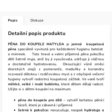
Popis
Diskuze
Detailní popis produktu
PĚNA DO KOUPELE MATYLDA
je
jemná koupelová
pěna
speciálně vyvinutá pro každodenní hygienu batolat
a miminek. Tato hravá a velmi příjemná pěna pokožku
dětí šetrně myje, aniž by ji vysušovala, udržuje ji vláčnou
a dostatečně hydratovanou. Okouzlující vůně směsi
éterických olejů z pomeranče, meduňky a koriandru
rozveselí dětskou i rodičovskou mysl a z obyčejné večerní
hygieny vytvoří radostný koupelový zážitek. Ve vaně tvoří
měkké, velké i malé bublinky
, které dětem dělají radost.
Užijte si s dětmi koupání na maximum.
pěna do koupele pro děti
– vytváří bohatou pěnící
lázeň, která je zábavná i příjemná
š
etrná k pokožce:
nevysušuje, naopak
hydratuje a