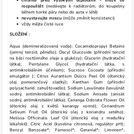
chraňte před vysokými teplotami - může se
rozpouštět
(nedávejte k radiátorům, do koupelny
během horké páry nebo do auta v létě)
nevystavujte mrazu
(může změnit konzistenci)
vždy mějte čisté ruce
SLOŽENÍ :
Aqua (demineralizovaná voda); Cocamidopropyl Betaine
(jemný tenzid, pěnidlo); Decyl Glucoside (přírodní tenzid
na bázi rostlinného oleje a glukózy); Glycerin (hydratační
látka); Pentylene Glycol (hydratační látka, s
antimikrobiálním účinkem); Sucrose Cocoate (přírodní
emulgátor ); Citrus Aurantium Dulcis Peel Oil (éterický
olej pomerančový sladký); Xanthan Gum (přírodní
polysacharid, zahušťovadlo); Sodium Levulinate (levulinát
sodný, antimikrobiální látka); Sodium Anisate (anisát
sodný, antimikrobiální látka); Cananga Odorata Flower Oil
(éterický olej z květů kanangy vonné); Coriandrum
Sativum Fruit Oil (éterický olej z koriandru setého);
Melissa Officinalis Leaf Oil (éterický olej z meduňky
lékařské); Citric Acid (kyselina citronová, regulátor pH);
Benzyl Benzoate*; Farnesol*; Geranial*; Limonen*;