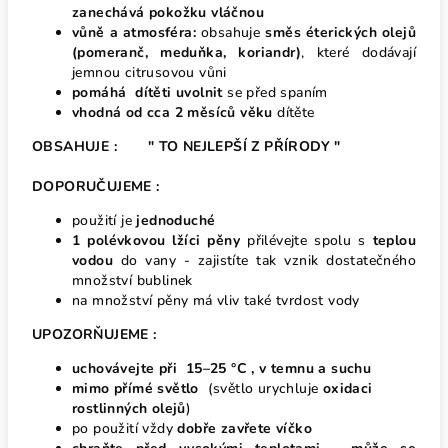
zanechává pokožku vláčnou
vůně a atmosféra:
obsahuje
směs éterických olejů
(pomeranč, meduňka, koriandr)
, které dodávají
jemnou citrusovou vůni
pomáhá dítěti uvolnit
se před spaním
vhodná od cca 2 měsíců věku
dítěte
OBSAHUJE : " TO NEJLEPŠÍ Z PŘÍRODY "
DOPORUČUJEME :
použití je
jednoduché
1 polévkovou lžíci pěny
přilévejte spolu s
teplou
vodou
do vany - zajistíte tak vznik dostatečného
množství bublinek
na množství pěny má vliv také tvrdost vody
UPOZORŇUJEME :
uchovávejte při 15–25 °C , v temnu a suchu
mimo přímé světlo
(světlo urychluje
oxidaci
rostlinných olejů
)
po použití vždy
dobře zavřete víčko