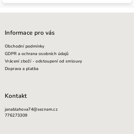
Z
á
p
Informace pro vás
a
Obchodní podmínky
t
GDPR a ochrana osobních údajů
í
Vrácení zboží - odstoupení od smlouvy
Doprava a platba
Kontakt
janablahova74
@
seznam.cz
776273309